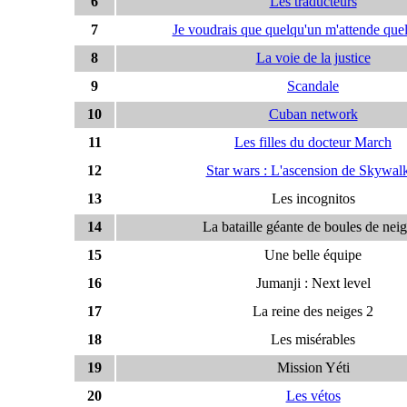
6
Les traducteurs
7
Je voudrais que quelqu'un m'attende quel
8
La voie de la justice
9
Scandale
10
Cuban network
11
Les filles du docteur March
12
Star wars : L'ascension de Skywal
13
Les incognitos
14
La bataille géante de boules de neig
15
Une belle équipe
16
Jumanji : Next level
17
La reine des neiges 2
18
Les misérables
19
Mission Yéti
20
Les vétos