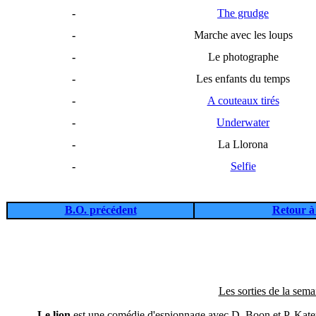
-
The grudge
-
Marche avec les loups
-
Le photographe
-
Les enfants du temps
-
A couteaux tirés
-
Underwater
-
La Llorona
-
Selfie
B.O. précédent
Retour à 
Les sorties de la sema
-
Le lion
est une comédie d'espionnage avec D. Boon et P. Kateri