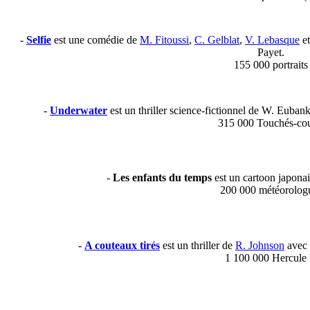
-
Selfie
est une comédie de
M. Fitoussi
,
C. Gelblat
,
V. Lebasque
e
Payet.
155 000 portraits
-
Underwater
est un thriller science-fictionnel de W. Eubank
315 000 Touchés-cou
-
Les enfants du temps
est un cartoon japonai
200 000 météorolog
-
A couteaux tirés
est un thriller de
R. Johnson
avec 
1 100 000 Hercule 