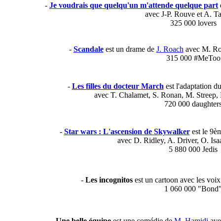
-
Je voudrais que quelqu'un m'attende quelque part
avec J-P. Rouve et A. Ta
325 000 lovers
-
Scandale
est un drame de
J. Roach
avec M. Ro
315 000 #MeToo
-
Les filles du docteur March
est l'adaptation 
avec T. Chalamet, S. Ronan, M. Streep, 
720 000 daughter
-
Star wars : L'ascension de Skywalker
est le 9è
avec D. Ridley, A. Driver, O. Isa
5 880 000 Jedis
-
Les incognitos
est un cartoon avec les voi
1 060 000 "Bond
-
Une belle équipe
est une comédie de
M. Hamidi
avec