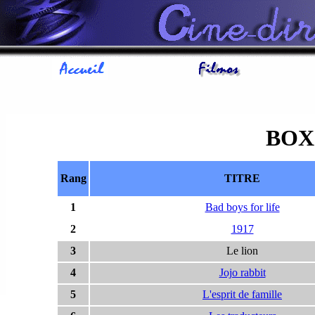
BOX
Rang
TITRE
1
Bad boys for life
2
1917
3
Le lion
4
Jojo rabbit
5
L'esprit de famille