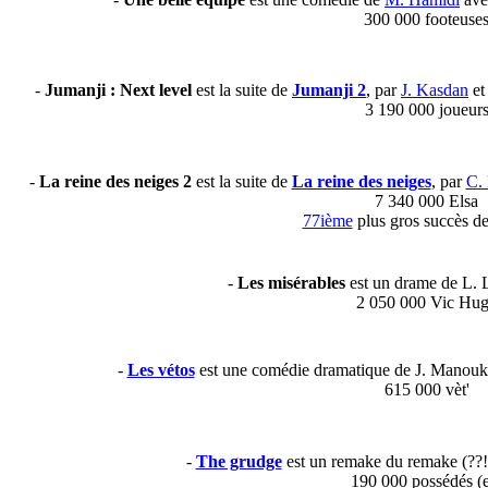
300 000 footeuse
-
Jumanji : Next level
est la suite de
Jumanji 2
, par
J. Kasdan
et
3 190 000 joueur
-
La reine des neiges 2
est la suite de
La reine des neiges
, par
C.
7 340 000 Elsa
77ième
plus gros succès de 
-
Les misérables
est un drame de L. 
2 050 000 Vic Hu
-
Les vétos
est une comédie dramatique de J. Manouki
615 000 vèt'
-
The grudge
est un remake du remake (??!)
190 000 possédés (e