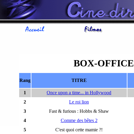
BOX-OFFICE
Rang
TITRE
1
Once upon a time... in Hollywood
2
Le roi lion
3
Fast & furious : Hobbs & Shaw
4
Comme des bêtes 2
5
C'est quoi cette mamie ?!