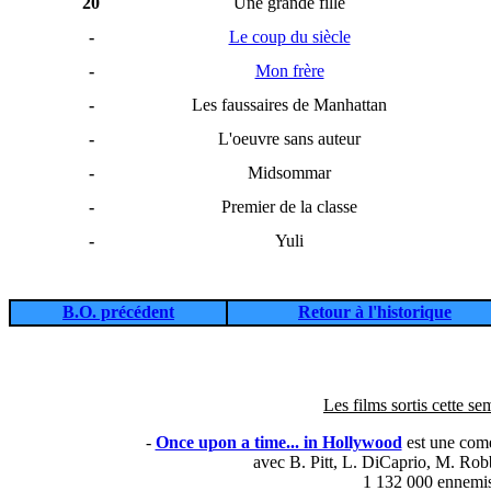
20
Une grande fille
-
Le coup du siècle
-
Mon frère
-
Les faussaires de Manhattan
-
L'oeuvre sans auteur
-
Midsommar
-
Premier de la classe
-
Yuli
B.O. précédent
Retour à l'historique
Les films sortis cette se
-
Once upon a time... in Hollywood
est une com
avec B. Pitt, L. DiCaprio, M. Robb
1 132 000 ennemi