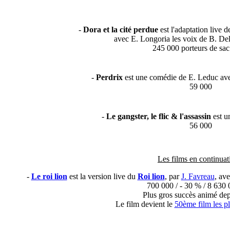
-
Dora et la cité perdue
est l'adaptation live 
avec E. Longoria les voix de B. Del
245 000 porteurs de sac
-
Perdrix
est une comédie de E. Leduc ave
59 000
-
Le gangster, le flic & l'assassin
est u
56 000
Les films en continuat
-
Le roi lion
est la version live du
Roi lion
, par
J. Favreau
, av
700 000 / - 30 % / 8 630 
Plus gros succès animé de
Le film devient le
50ème film les p