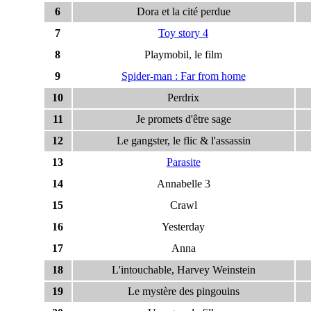
6
Dora et la cité perdue
7
Toy story 4
8
Playmobil, le film
9
Spider-man : Far from home
10
Perdrix
11
Je promets d'être sage
12
Le gangster, le flic & l'assassin
13
Parasite
14
Annabelle 3
15
Crawl
16
Yesterday
17
Anna
18
L'intouchable, Harvey Weinstein
19
Le mystère des pingouins