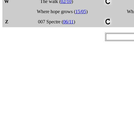
W
The walk (
02/10
)
Where hope grows (
15/05
)
Whi
Z
007 Spectre (
06/11
)