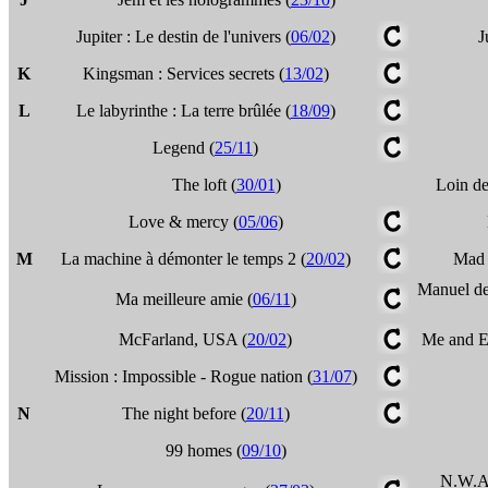
Jupiter : Le destin de l'univers (
06/02
)
J
K
Kingsman : Services secrets (
13/02
)
L
Le labyrinthe : La terre brûlée (
18/09
)
Legend (
25/11
)
The loft (
30/01
)
Loin de
Love & mercy (
05/06
)
M
La machine à démonter le temps 2 (
20/02
)
Mad 
Manuel de
Ma meilleure amie (
06/11
)
McFarland, USA (
20/02
)
Me and Ea
Mission : Impossible - Rogue nation (
31/07
)
N
The night before (
20/11
)
99 homes (
09/10
)
N.W.A.