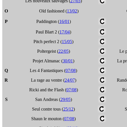
Les nouveaux sauvages (
27/03
)
O
Old fashioned (
13/02
)
P
Paddington (
16/01
)
Paul Blart 2 (
17/04
)
Pitch perfect 2 (
15/05
)
Poltergeist (
22/05
)
Le p
Projet Almanac (
30/01
)
La pr
Q
Les 4 Fantastiques (
07/08
)
R
La rage au ventre (
24/07
)
Rando
Ricki and the Flash (
07/08
)
Ro
S
San Andreas (
29/05
)
Seul contre tous (
25/12
)
S
Shaun le mouton (
07/08
)