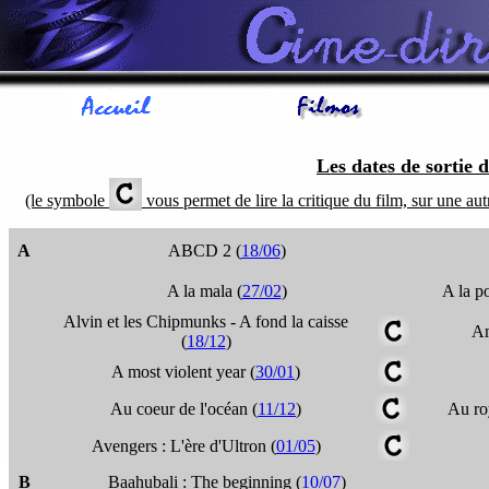
Les dates de sorti
(le symbole
vous permet de lire la critique du film, sur une aut
A
ABCD 2 (
18/06
)
A la mala (
27/02
)
A la p
Alvin et les Chipmunks - A fond la caisse
Am
(
18/12
)
A most violent year (
30/01
)
Au coeur de l'océan (
11/12
)
Au ro
Avengers : L'ère d'Ultron (
01/05
)
B
Baahubali : The beginning (
10/07
)