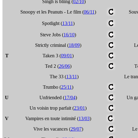
Singh is bliing (
02/10
)
Snoopy et les Peanuts - Le film (
06/11
)
Souv
Spotlight (
13/11
)
Steve Jobs (
16/10
)
Strictly criminal (
18/09
)
Le
T
Taken 3 (
09/01
)
Ted 2 (
26/06
)
T
The 33 (
13/11
)
Le tran
Trumbo (
25/11
)
U
Unfriended (
17/04
)
Un ga
Un voisin trop parfait (
23/01
)
V
Vampires en toute intimité (
13/03
)
Vive les vacances (
29/07
)
Le