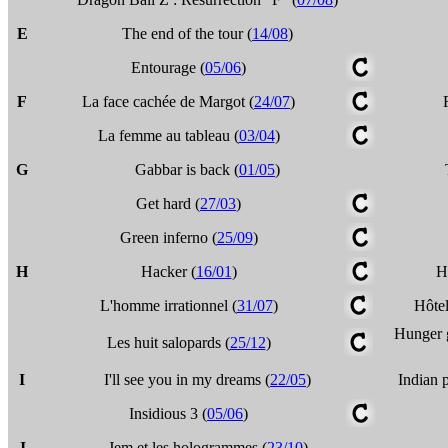
E
The end of the tour (
14/08
)
Entourage (
05/06
)
F
La face cachée de Margot (
24/07
)
La femme au tableau (
03/04
)
G
Gabbar is back (
01/05
)
Get hard (
27/03
)
Green inferno (
25/09
)
H
Hacker (
16/01
)
H
L'homme irrationnel (
31/07
)
Hôtel
Hunger g
Les huit salopards (
25/12
)
I
I'll see you in my dreams (
22/05
)
Indian p
Insidious 3 (
05/06
)
J
Jem et les hologrammes (
23/10
)