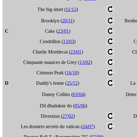
The big short (
11/12
)
Brooklyn (
20/11
)
Brothe
C
Cake (
23/01
)
Cendrillon (
13/03
)
C
Charlie Mortdecai (
23/01
)
Ch
Cinquante nuances de Grey (
13/02
)
Crimson Peak (
16/10
)
D
Daddy's home (
25/12
)
La 
Danny Collins (
03/04
)
Detec
Dil dhadakne do (
05/06
)
Diversion (
27/02
)
D
Les dossiers secrets du vatican (
24/07
)
Dragon Ball Z : Resurrection "F" (
07/08
)