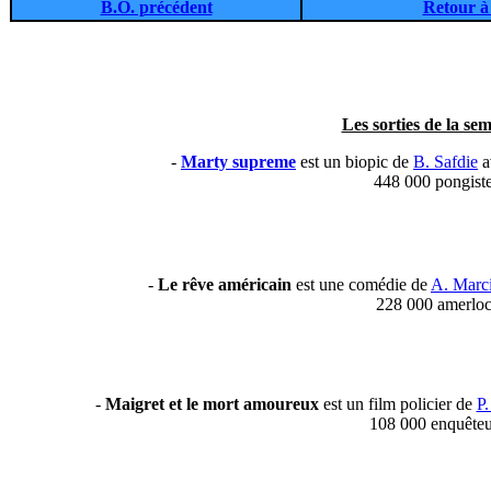
B.O. précédent
Retour à 
Les sorties de la sem
-
Marty supreme
est un biopic de
B. Safdie
a
448 000 pongist
-
Le rêve américain
est une comédie de
A. Marc
228 000 amerloc
-
Maigret et le mort amoureux
est un film policier de
P.
108 000 enquêteu