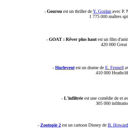
-
Gourou
est un thriller de
Y. Gozlan
avec P. 
1 775 000 maîtres spir
-
GOAT : Rêver plus haut
est un film d'an
420 000 Great
-
Hurlevent
est un drame de
E. Fennell
av
410 000 Heathclif
-
L'infiltrée
est une comédie de et av
305 000 infiltrati
-
Zootopie 2
est un cartoon Disney de
B. Howard