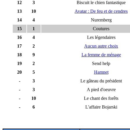
12
3
Biscuit le chien fantastique
13
10
Avatar : De feu et de cendres
14
4
Nuremberg
15
1
Coutures
16
4
Les légendaires
17
2
Aucun autre choix
18
9
La femme de ménage
19
2
Send help
20
5
Hamnet
-
3
Le gâteau du président
-
3
A pied d'oeuvre
-
10
Le chant des forêts
-
6
L'affaire Bojarski