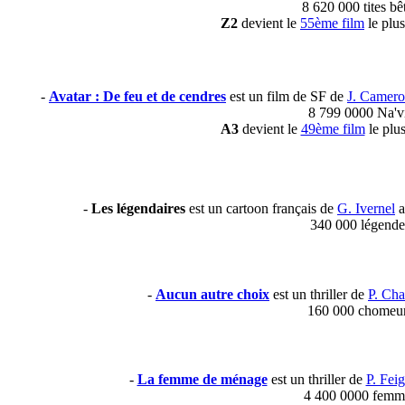
8 620 000 tites bê
Z2
devient le
55ème film
le plus
-
Avatar : De feu et de cendres
est un film de SF de
J. Camer
8 799 0000 Na'v
A3
devient le
49ème film
le plus
-
Les légendaires
est un cartoon français de
G. Ivernel
a
340 000 légende
-
Aucun autre choix
est un thriller de
P. Ch
160 000 chomeu
-
La femme de ménage
est un thriller de
P. Feig
4 400 0000 femm