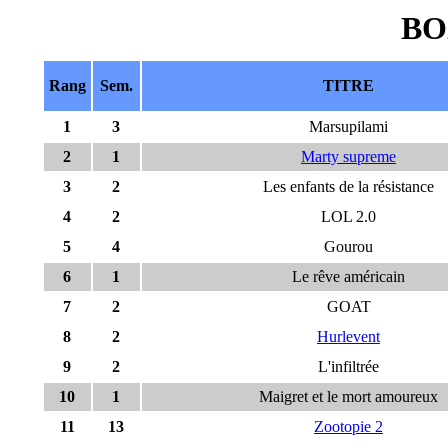
BO
Rang
Sem.
TITRE
1
3
Marsupilami
2
1
Marty supreme
3
2
Les enfants de la résistance
4
2
LOL 2.0
5
4
Gourou
6
1
Le rêve américain
7
2
GOAT
8
2
Hurlevent
9
2
L'infiltrée
10
1
Maigret et le mort amoureux
11
13
Zootopie 2