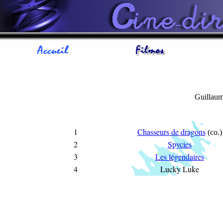
Guillau
1
Chasseurs de dragons
(co.)
2
Spycies
3
Les légendaires
4
Lucky Luke