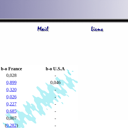
b-o France
b-o U.S.A
0,028
-
0,899
0,046
0,320
-
0,026
-
0,227
-
0,685
-
0,007
-
(
0,282
)
-