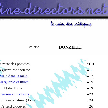
DONZELLI
Valerie
a reine des pommes
2010
 guerre est déclarée
--11
Main dans la main
--12
arguerite et Julien
--15
Notre Dame
--19
'amour et les forêts
--23
du conservatoire (doc.)
--24
A pied d'oeuvre
--26