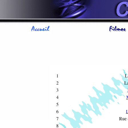
1
L
2
La
3
4
M
5
6
L
7
Rue 
8