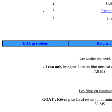
-
2
Col
-
5
Recon
-
4
The
B.O. précédent
Retour à 
Les sorties du week-
-
I can only imagine 2
est un film musical
7,8 M$
Les films en continua
-
GOAT : Rêver plus haut
est un film d'an
58 M$