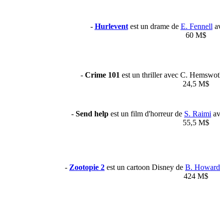
-
Hurlevent
est un drame de
E. Fennell
av
60 M$
-
Crime 101
est un thriller avec C. Hemswo
24,5 M$
-
Send help
est un film d'horreur de
S. Raimi
av
55,5 M$
-
Zootopie 2
est un cartoon Disney de
B. Howard
424 M$