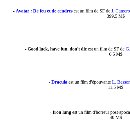
-
Avatar : De feu et de cendres
est un film de SF de
J. Camer
399,5 M$
-
Good luck, have fun, don't die
est un film de SF de
G.
6,5 M$
-
Dracula
est un film d'épouvante
L. Besso
11,5 M$
-
Iron lung
est un film d'horreur post-apoc
40 M$