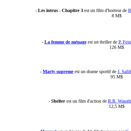
-
Les intrus - Chapitre 3
est un film d'horreur de
R
8 M$
-
La femme de ménage
est un thriller de
P. Feig
126 M$
-
Marty supreme
est un drame sportif de
J. Safd
95 M$
-
Shelter
est un film d'action de
R.R. Waugh
12,5 M$