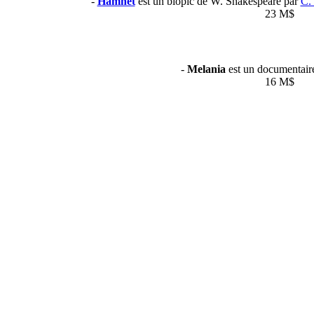
-
Hamnet
est un biopic de W. Shakespeare par
C.
23 M$
-
Melania
est un documentair
16 M$