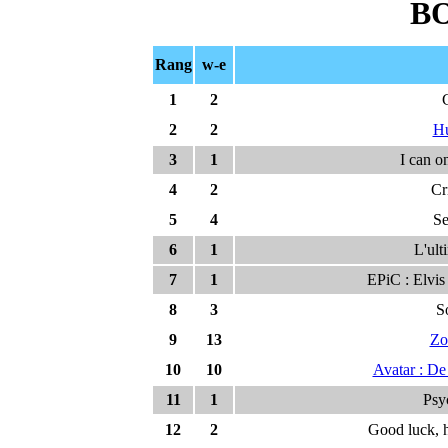
BO
Rang
w-e
1
2
2
2
Hu
3
1
I can o
4
2
Cr
5
4
Se
6
1
L'ult
7
1
EPiC : Elvis
8
3
S
9
13
Zo
10
10
Avatar : De
11
1
Psy
12
2
Good luck, h