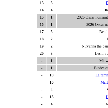
13
3
D
14
4
Ir
15
1
2026 Oscar nominate
16
1
2026 Oscar no
17
3
Bendi
18
2
19
2
Nirvanna the ban
20
3
Les intr
-
1
Midwi
-
1
Blades of
-
10
La fem
-
10
Mart
-
4
-
13
H
-
4
M