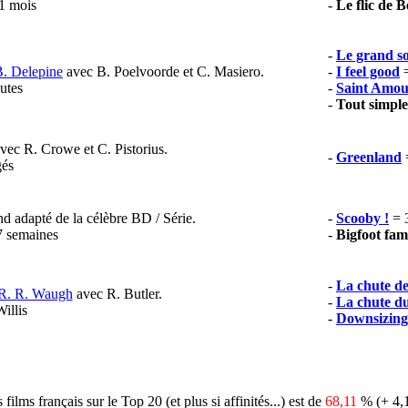
1 mois
-
Le flic de B
-
Le grand so
. Delepine
avec B. Poelvoorde et C. Masiero.
-
I feel good
utes
-
Saint Amo
-
Tout simpl
avec R. Crowe et C. Pistorius.
-
Greenland
=
gés
nd adapté de la célèbre BD / Série.
-
Scooby !
= 
7 semaines
-
Bigfoot fam
-
La chute d
R. R. Waugh
avec R. Butler.
-
La chute du
illis
-
Downsizing
films français sur le Top 20 (et plus si affinités...) est de
68,11
% (+ 4,1