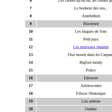
6
Les choses qu'on dit, les choses qu
7
Le bonheur des uns...
8
Antebellum
9
Blackbird
10
Les blagues de Toto
11
Petit pays
12
Les nouveaux mutants
13
J'irai mourir dans les Carpat
14
Bigfoot family
15
Police
16
Eléonore
17
Adolescentes
18
Effacer l'historique
19
Lux aeterna
20
Ondine