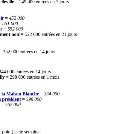
elleville
= 249 000
entrées en 7 jours
ir
=
452 000
=
551 000
ur
=
552 000
ement noir
= 522 000 entrées en 21 jours
 352 000 entrées en 14 jours
344 000 entrées en 14 jours
ily
= 298 000
entrées en 1 mois
e la Maison Blanche
=
334 000
 président
=
398 000
=
567 000
 point) cette semaine.