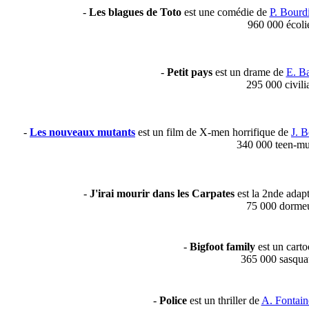
-
Les blagues de Toto
est une comédie de
P. Bourd
960 000 écoli
-
Petit pays
est un drame de
E. Ba
295 000 civili
-
Les nouveaux mutants
est un film de X-men horrifique de
J. 
340 000 teen-mu
-
J'irai mourir dans les Carpates
est la 2nde adap
75 000 dorme
-
Bigfoot family
est un cart
365 000 sasqua
-
Police
est un thriller de
A. Fontain