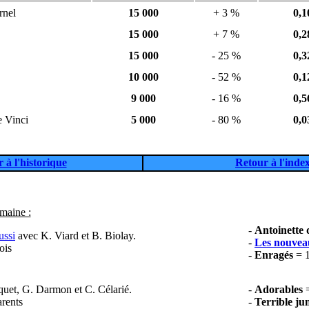
rnel
15 000
+ 3 %
0,1
15 000
+ 7 %
0,2
15 000
- 25 %
0,3
10 000
- 52 %
0,1
9 000
- 16 %
0,5
 Vinci
5 000
- 80 %
0,0
 à l'historique
Retour à l'index
emaine :
-
Antoinette 
ussi
avec K. Viard et B. Biolay.
-
Les nouvea
ois
-
Enragés
= 
uet, G. Darmon et C. Célarié.
-
Adorables
rents
-
Terrible ju