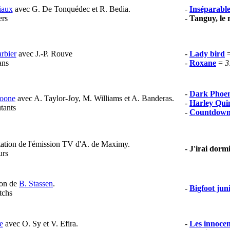
iaux
avec G. De Tonquédec et R. Bedia.
-
Inséparable
ers
-
Tanguy, le 
rbier
avec J.-P. Rouve
-
Lady bird
ans
-
Roxane
=
3
-
Dark Phoe
Boone
avec A. Taylor-Joy, M. Williams et A. Banderas.
-
Harley Qui
tants
-
Countdow
tation de l'émission TV d'A. de Maximy.
-
J'irai dor
urs
oon de
B. Stassen
.
-
Bigfoot jun
tchs
e
avec O. Sy et V. Efira.
-
Les innocen