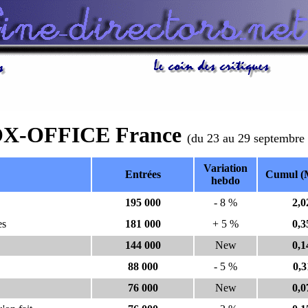
X-OFFICE France
(du 23 au 29 septembre
Variation
Entrées
Cumul (M
hebdo
195 000
- 8 %
2,0
es
181 000
+ 5 %
0,3
144 000
New
0,1
88 000
- 5 %
0,3
76 000
New
0,0