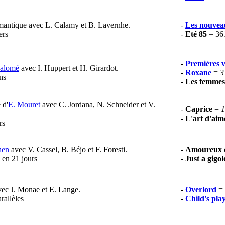
mantique avec L. Calamy et B. Lavernhe.
-
Les nouvea
ers
-
Eté 85
= 36
-
Premières 
Salomé
avec I. Huppert et H. Girardot.
-
Roxane
=
3
ns
-
Les femmes
 d'
E. Mouret
avec C. Jordana, N. Schneider et V.
-
Caprice
=
1
-
L'art d'ai
rs
hen
avec V. Cassel, B. Béjo et F. Foresti.
-
Amoureux 
 en 21 jours
-
Just a gigo
avec J. Monae et E. Lange.
-
Overlord
=
allèles
-
Child's pla