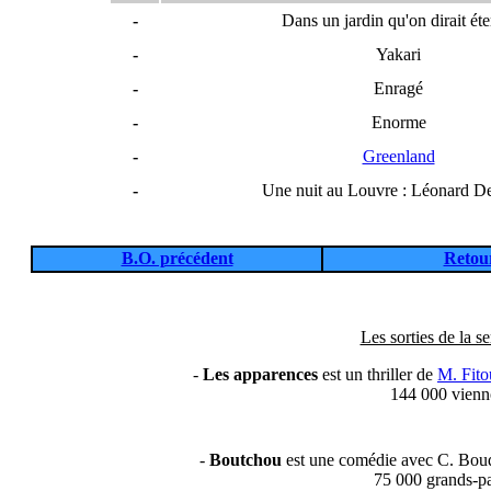
-
Dans un jardin qu'on dirait éte
-
Yakari
-
Enragé
-
Enorme
-
Greenland
-
Une nuit au Louvre : Léonard De
B.O. précédent
Retour
Les sorties de la s
-
Les apparences
est un thriller de
M. Fito
144 000 vienn
-
Boutchou
est une comédie avec C. Bouq
75 000 grands-pa