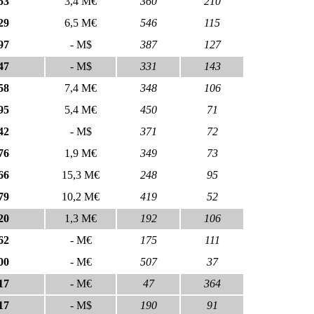
53
3,4 M€
360
210
29
6,5 M€
546
115
97
- M$
387
127
47
- M$
331
143
58
7,4 M€
348
106
95
5,4 M€
450
71
42
- M$
371
72
76
1,9 M€
349
73
66
15,3 M€
248
95
79
10,2 M€
419
52
20
1,3 M€
192
106
62
- M€
175
111
00
- M€
507
37
17
- M€
47
364
17
- M$
190
91