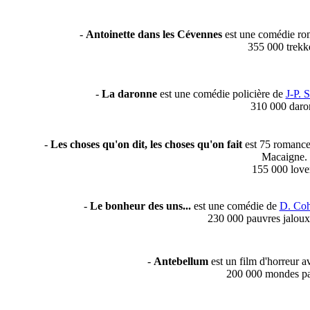
-
Antoinette dans les Cévennes
est une comédie ro
355 000 trekk
-
La daronne
est une comédie policière de
J-P. 
310 000 daro
-
Les choses qu'on dit, les choses qu'on fait
est 75 romance
Macaigne.
155 000 love
-
Le bonheur des uns...
est une comédie de
D. Co
230 000 pauvres jaloux
-
Antebellum
est un film d'horreur 
200 000 mondes par