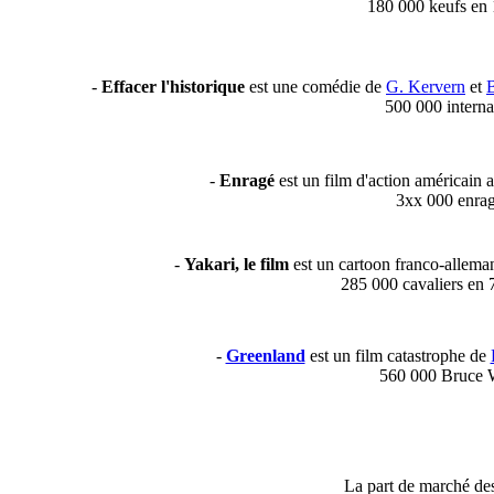
180 000 keufs en 
-
Effacer l'historique
est une comédie de
G. Kervern
et
B
500 000 interna
-
Enragé
est un film d'action américain 
3xx 000 enra
-
Yakari, le film
est un cartoon franco-allema
285 000 cavaliers en 
-
Greenland
est un film catastrophe de
560 000 Bruce W
La part de marché des 