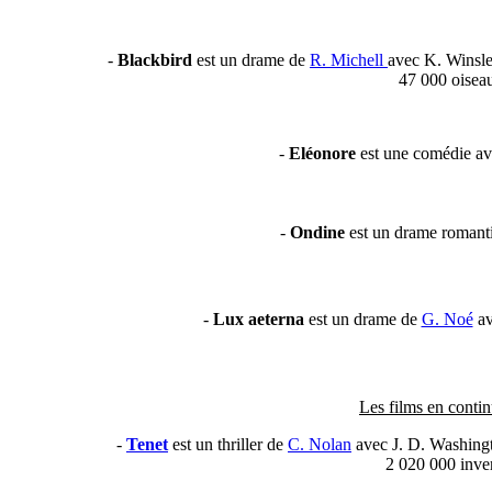
-
Blackbird
est un drame de
R. Michell
avec K. Winsle
47 000 oisea
-
Eléonore
est une comédie a
-
Ondine
est un drame roman
-
Lux aeterna
est un drame de
G. Noé
av
Les films en contin
-
Tenet
est un thriller de
C. Nolan
avec J. D. Washingt
2 020 000 inve