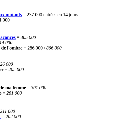
ux mutants
= 237 000 entrées en 14 jours
1 000
vacances
=
305 000
14 000
 de l'ombre
= 286 000 /
866 000
26 000
mer
=
205 000
de ma femme
=
301 000
lo
=
281 000
211 000
y
=
202 000