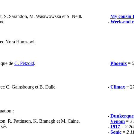
t, S. Sarandon, M. Wasiwowska et S. Neill.
-
My cousin 
ux
-
Week-end r
vec Nora Hamzawi.
tique de
C. Petzold
.
-
Phoenix
= 
ec C. Gainsbourg et B. Dalle.
-
Climax
= 27
uation :
-
Dunkerque
on, R. Pattinson, K. Branagh et M. Caine.
-
Venom
=
2
rsés
-
1917
=
2 20
-
Sonic
=
2 1