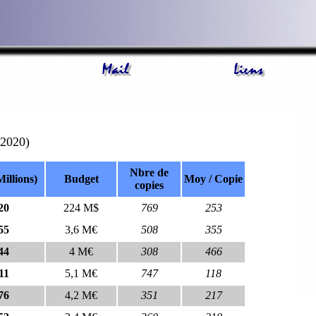
 2020)
Nbre de
illions)
Budget
Moy / Copie
copies
20
224 M$
769
253
55
3,6 M€
508
355
44
4 M€
308
466
11
5,1 M€
747
118
76
4,2 M€
351
217