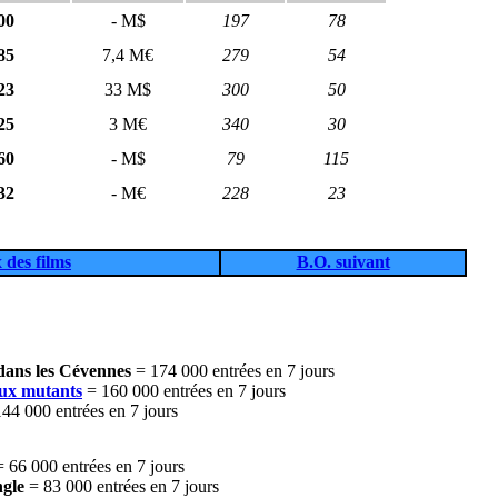
00
- M$
197
78
85
7,4 M€
279
54
23
33 M$
300
50
25
3 M€
340
30
60
- M$
79
115
32
- M€
228
23
 des films
B.O. suivant
dans les Cévennes
= 174 000
entrées en 7 jours
ux mutants
= 160 000 entrées en 7 jours
144 000
entrées en 7 jours
= 66 000
entrées en 7 jours
ngle
= 83 000
entrées en 7 jours