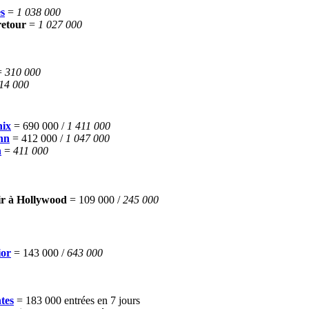
s
=
1 038 000
retour
=
1 027 000
=
310 000
14 000
nix
= 690 000 /
1 411 000
nn
= 412 000 /
1 047 000
n
=
411 000
mir à Hollywood
= 109 000 /
245 000
ior
= 143 000 /
643 000
tes
= 183 000 entrées en 7 jours