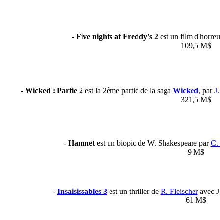
-
Five nights at Freddy's 2
est un film d'horre
109,5 M$
-
Wicked : Partie 2
est la 2ème partie de la saga
Wicked
, par
J
321,5 M$
-
Hamnet
est un biopic de W. Shakespeare par
C.
9 M$
-
Insaisissables 3
est un thriller de
R. Fleischer
avec J.
61 M$