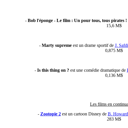
-
Bob l'éponge - Le film : Un pour tous, tous pirates !
15,6 M$
-
Marty supreme
est un drame sportif de
J. Safd
0,875 M$
-
Is this thing on ?
est une comédie dramatique de
0,136 M$
Les films en continua
-
Zootopie 2
est un cartoon Disney de
B. Howard
283 M$