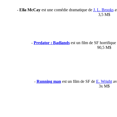
-
Ella McCay
est une comédie dramatique de
J. L. Brooks
a
3,5 M$
-
Predator : Badlands
est un film de SF horrifiqu
90,5 M$
-
Running man
est un film de SF de
E. Wright
ave
3x M$