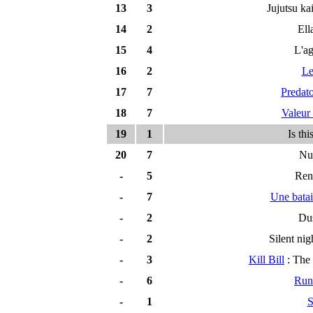
13
3
Jujutsu ka
14
2
El
15
4
L'ag
16
2
Le
17
7
Predato
18
7
Valeur 
19
1
Is thi
20
7
Nu
-
5
Rent
-
7
Une batail
-
2
Du
-
2
Silent nig
-
3
Kill Bill
: The 
-
6
Run
-
1
S