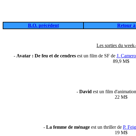
B.O. précédent
Retour à 
Les sorties du week-
-
Avatar : De feu et de cendres
est un film de SF de
J. Camer
89,9 M$
-
David
est un film d'animatio
22 M$
-
La femme de ménage
est un thriller de
P. Feig
19 M$