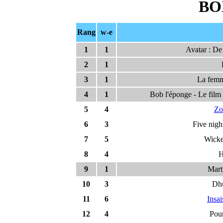
BO
Rang
w-e
1
1
Avatar : De
2
1
3
1
La fem
4
1
Bob l'éponge - Le film 
5
4
Zo
6
3
Five nigh
7
5
Wicke
8
4
H
9
1
Mart
10
3
Dh
11
6
Insai
12
4
Pour