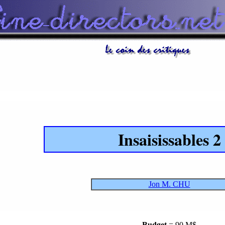
Insaisissables 2
Jon M. CHU
Budget
= 90 M$