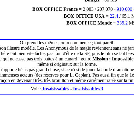
BOX OFFICE France
= 2 083 / 207 070 -
910 000
BOX OFFICE USA
=
22,4
/ 65,1 
BOX OFFICE Monde
=
335,2
M
On prend les mêmes, on recommence ; tout pareil.
 son illustre modèle. Les Anonymous de la magie reviennent sans ne jama
hère fait bien vite tâche, pas loin d'être de la SF, puis le film se fait b
qui ne casse pas trois pattes à un canard ; genre
Mission : Impossible
même si originaux sur la forme.
n'apporte hélas pas grand chose, si ce n'est de jouer la corde dramatique
'immenses acteurs (des réserves pour L. Caplan). Pas aussi fin que la 1è
façon en devenant très, très brouillon et même carrément ratée sur la fin
Voir :
Insaisissables
-
Insaisissables 3