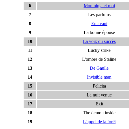
6
Mon ninja et moi
7
Les parfums
8
En avant
9
La bonne épouse
10
La voix du succès
11
Lucky strike
12
L'ombre de Staline
13
De Gaulle
14
Invisible man
15
Felicita
16
La nuit venue
17
Exit
18
The demon inside
19
L'appel de la forêt