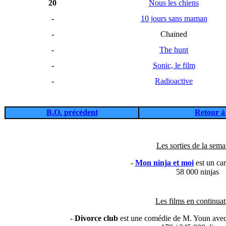
20
Nous les chiens
-
10 jours sans maman
-
Chained
-
The hunt
-
Sonic, le film
-
Radioactive
B.O. précédent
Retour à 
Les sorties de la sema
-
Mon ninja et moi
est un ca
58 000 ninjas
Les films en continuat
-
Divorce club
est une comédie de M. Youn avec