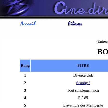
(Entrées
BO
Rang
TITRE
1
Divorce club
2
Scooby !
3
Tout simplement noir
4
Eté 85
5
L'aventure des Marguerite