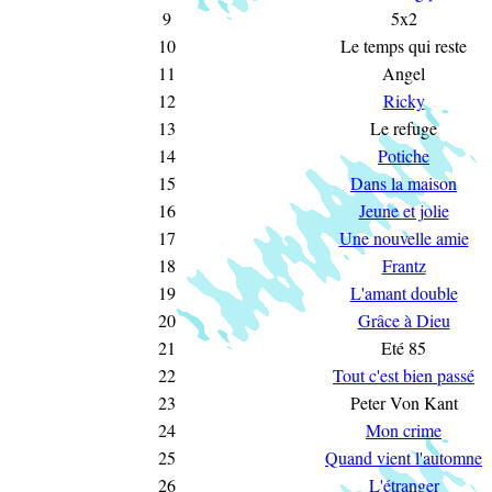
9
5x2
10
Le temps qui reste
11
Angel
12
Ricky
13
Le refuge
14
Potiche
15
Dans la maison
16
Jeune et jolie
17
Une nouvelle amie
18
Frantz
19
L'amant double
20
Grâce à Dieu
21
Eté 85
22
Tout c'est bien passé
23
Peter Von Kant
24
Mon crime
25
Quand vient l'automne
26
L'étranger