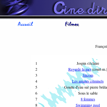
Françoi
1
Jospin s'éclaire
2
Regarde la mer
(court-m.
3
Sitcom
4
Les amants criminels
5
Goutte d'eau sur pierre brûla
6
Sous le sable
7
8 femmes
8
Swimming pool