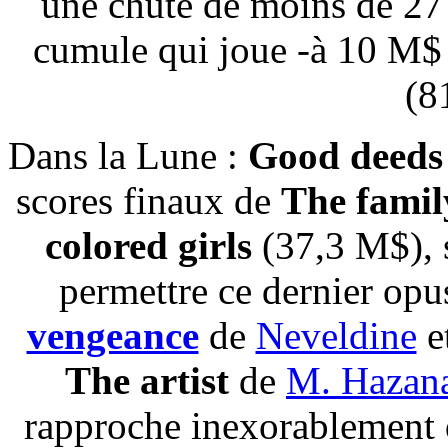
une chute de moins de 27 
cumule qui joue -à 10 M$ p
(8
Dans la Lune :
Good deeds
scores finaux de
The famil
colored girls
(37,3 M$), 
permettre ce dernier opu
vengeance
de
Neveldine
e
The artist
de
M. Hazana
rapproche inexorablement