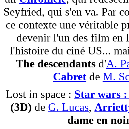
Seyfried, qui s'en va. Par c
ce contexte une véritable p
devenir l'un des film en 
l'histoire du ciné US... m
The descendants
d'
A. P
Cabret
de
M. Sc
Lost in space :
Star wars :
(3D)
de
G. Lucas
,
Arriett
dame en noi