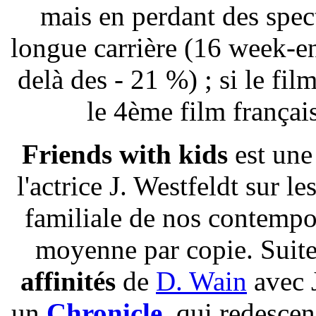
mais en perdant des spec
longue carrière (16 week-end
delà des - 21 %) ; si le fi
le 4ème film français 
Friends with kids
est une 
l'actrice J. Westfeldt sur l
familiale de nos contempor
moyenne par copie. Suit
affinités
de
D. Wain
avec J
un
Chronicle
, qui redesce