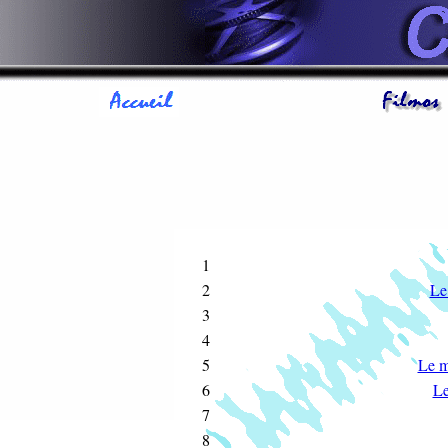
1
2
Le
3
4
5
Le 
6
Le
7
8