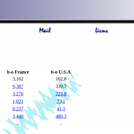
b-o France
b-o U.S.A
3,162
162,8
9,387
339,7
3,276
223,8
1,021
73,1
0,237
41,1
3,440
486,3
-
-