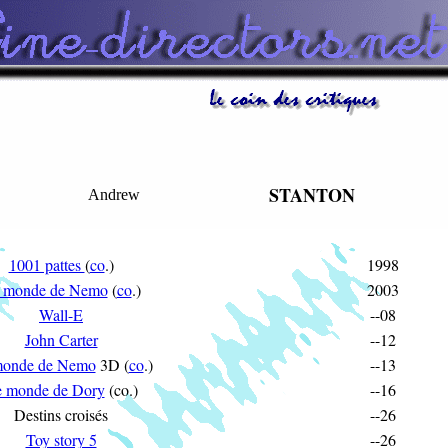
STANTON
Andrew
1001 pattes
(
co
.)
1998
 monde de Nemo
(
co
.)
2003
Wall-E
--08
John Carter
--12
monde de Nemo
3D (
co
.)
--13
 monde de Dory
(co.)
--16
Destins croisés
--26
Toy story 5
--26