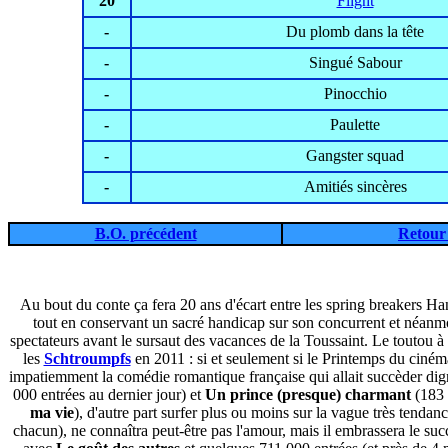
20
Flight
-
Du plomb dans la tête
-
Singué Sabour
-
Pinocchio
-
Paulette
-
Gangster squad
-
Amitiés sincères
B.O. précédent
Retour 
Au bout du conte ça fera 20 ans d'écart entre les spring breakers Ha
tout en conservant un sacré handicap sur son concurrent et néanm
spectateurs avant le sursaut des vacances de la Toussaint. Le toutou 
les
Schtroumpfs
en 2011 : si et seulement si le Printemps du ciném
impatiemment la comédie romantique française qui allait succèder di
000 entrées au dernier jour) et
Un prince (presque) charmant
(183 
ma vie
), d'autre part surfer plus ou moins sur la vague très tendan
chacun), ne connaîtra peut-être pas l'amour, mais il embrassera le suc