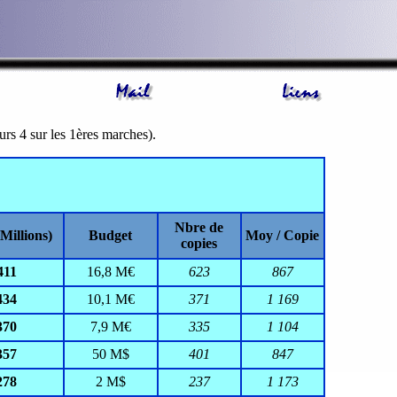
eurs 4 sur les 1ères marches).
Nbre de
Millions)
Budget
Moy / Copie
copies
411
16,8 M€
623
867
434
10,1 M€
371
1 169
370
7,9 M€
335
1 104
357
50 M$
401
847
278
2 M$
237
1 173