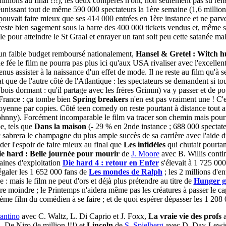
llions au final !!!), les deux compères n'ont, non seulement pas su réité
éunissant tout de même 590 000 spectateurs la 1ère semaine (1,6 millions 
ouvait faire mieux que ses 414 000 entrées en 1ère instance et ne parvena
reste bien sagement sous la barre des 400 000 tickets vendus et, même si 
e pour atteindre le St Graal et enrayer un tant soit peu cette satanée mal
 à un faible budget remboursé nationalement,
Hansel & Gretel : Witch 
e fée le film ne pourra pas plus ici qu'aux USA rivaliser avec l'excellen
nus assister à la naissance d'un effet de mode. Il ne reste au film qu'à se
at que de l'autre côté de l'Atlantique : les spectateurs se demandent si 
ois dormant : qu'il partage avec les frères Grimm) va y passer et de pot
n France : ça tombe bien
Spring breakers
n'en est pas vraiment une ! C
oyenne par copies. Côté teen comedy on reste pourtant à distance tout a
nny). Forcément incomparable le film va tracer son chemin mais pourrai
e, tels que
Dans la maison
(- 29 % en 2nde instance ; 688 000 spectate
 sabrera le champagne du plus ample succès de sa carrière avec l'aide d
der l'espoir de faire mieux au final que
Les infidèles
qui chutait pourtan
ie hard : Belle journée pour mourir
de
J. Moore
avec B. Willis conti
aines d'exploitation
Die hard 4 : retour en Enfer
s'élevait à 1 725 00
égaler les 1 652 000 fans de
Les mondes de Ralph
; les 2 millions d'en
 : mais le film ne peut d'ors et déjà plus prétendre au titre de
Hunger 
e moindre ; le Printemps n'aidera même pas les créatures à passer le cap
7ème film du comédien à se faire ; et de quoi espérer dépasser les 1 208
antino
avec C. Waltz, L. Di Caprio et J. Foxx,
La vraie vie des profs
 De Niro (le million !!!) et
Lincoln
de
S. Spielberg
avec D. Day-Lewis 