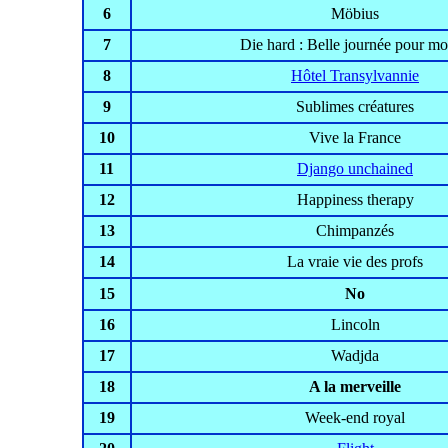
6
Möbius
7
Die hard : Belle journée pour mo
8
Hôtel Transylvannie
9
Sublimes créatures
10
Vive la France
11
Django unchained
12
Happiness therapy
13
Chimpanzés
14
La vraie vie des profs
15
No
16
Lincoln
17
Wadjda
18
A la merveille
19
Week-end royal