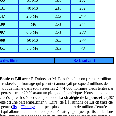
555
31 M$
188
182
131
40 M$
218
151
147
2,5 M€
113
247
109
- M€
171
144
997
6,5 M€
171
138
668
60 M$
103
177
851
5,3 M€
189
70
x des films
B.O. suivant
Boule et Bill
avec F. Dubosc et M. Fois franchit son premier million
e rosbeefs au fromage qui puent et annonçait presque 2 millions de
rde tout de même dans son viseur les 2 774 000 hommes bleus tentés par
eurs pertes que de 20 % avant un plongeon homérique. Nous attendions
 succès après les échecs conjoints de
La stratégie de la poussette
(287
ette : d'une part embaucher V. Efira (déjà à l'affiche de
La chance de
 genre (
Ils
et
The eye
= un peu plus d'un quart de million d'entrées
ri qui allourdi le bilan du couple cinématographique : partis en fanfare