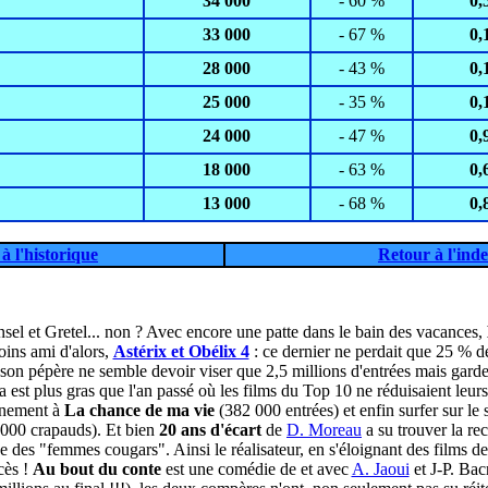
34 000
- 60 %
0,
33 000
- 67 %
0,
28 000
- 43 %
0,
25 000
- 35 %
0,
24 000
- 47 %
0,
18 000
- 63 %
0,
13 000
- 68 %
0,
à l'historique
Retour à l'inde
nsel et Gretel... non ? Avec encore une patte dans le bain des vacances,
oins ami d'alors,
Astérix et Obélix 4
: ce dernier ne perdait que 25 % d
à son pépère ne semble devoir viser que 2,5 millions d'entrées mais ga
a est plus gras que l'an passé où les films du Top 10 ne réduisaient l
gnement à
La chance de ma vie
(382 000 entrées) et enfin surfer sur le
000 crapauds). Et bien
20 ans d'écart
de
D. Moreau
a su trouver la rec
ce des "femmes cougars". Ainsi le réalisateur, en s'éloignant des films de
cès !
Au bout du conte
est une comédie de et avec
A. Jaoui
et J-P. Bac