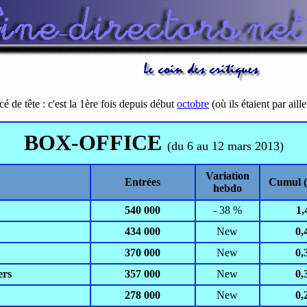
cé de tête : c'est la 1ère fois depuis début
octobre
(où ils étaient par aill
BOX-OFFICE
(du 6 au 12 mars 2013)
Variation
Entrées
Cumul (
hebdo
540 000
- 38 %
1,
434 000
New
0,
370 000
New
0,
ers
357 000
New
0,
278 000
New
0,