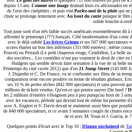
avec
Le goût des autres
et quelques 711 000 entrées (et près de 4 mi
depuis 13 ans.
Comme une image
drainait leurs ex-aficionados en r
de l'avis des cinéphiles ; et puis vint
Parlez-moi de la pluie
qui ne p
chute se prolonge lentement avec
Au bout du conte
puisque le film 
solide bouche-à-oreill
Tout juste sorti d'un très faible succès américain essentiellement dû
affronter le printemps (???) français. Côté modernisation d'un conte d
avec le déjà oublié
Les frères Grimm
et ses 507 000 spectateurs ve
scores étaient un bon rien inférieurs (311 000 entrées) ; même const
Poucet) ou Perrault (Le petit chaperon rouge, Cendrillon, La belle au b
des sorcières... Les comédies n'ont pas vraiment le droit de citer e
Hudgens qui semble devoir faire sensation à la vue de sa belle m
Printemps du ciné cuvée 2012) que d'un
21 Jump Street
(145 000 Joh
J. Dujardin et C. De France, va se confronter aux films de sa tremp
comparaison reste encore positive en terme de résultats globaux. Eric
ses 10 % de pertes sèches (842 000 spectateurs) et sans pouvoir gar
millions de tickets vendus. Qu'est-ce qui pourra sauver Die hard ?
D
les 2 millions d'entrées s'éloignent peu à peu puisqu'au bout de 3 sem
avec les vacances, période qui devrait tout de même lui permettre d'
avec A. Englert et V. Davis devait se maintenir aussi bien que possible
de 840 000 spectateurs, et ce avant 3 semaines congés de chutes encor
de et avec M. Youn et J. Garcia, le 
Quelques points d'écart avec le Top 10 :
Django unchained
de
Tar
Cooper et R.