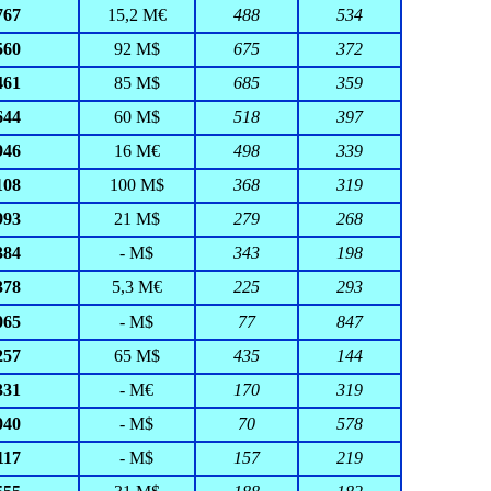
767
15,2 M€
488
534
560
92 M$
675
372
461
85 M$
685
359
644
60 M$
518
397
946
16 M€
498
339
108
100 M$
368
319
993
21 M$
279
268
384
- M$
343
198
378
5,3 M€
225
293
065
- M$
77
847
257
65 M$
435
144
331
- M€
170
319
040
- M$
70
578
117
- M$
157
219