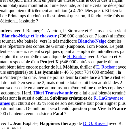
rer l'exploit, mais sont en perte de vitesse dans le coeur des français
au total) mais montrait soit une lassitude, soit une certaine déception
it que bien difficilement au million (à 4 267 têtes près). Et bien la
de Printemps du cinéma il est bientôt question, il faudra cette fois un
édiction... lassitude ?
hunters
avec J. Renner, G. Aterton, P. Stormare et F. Janssen s'en vient
t
Blanche-Neige et le chasseur
(706 000 entrées en 7 jours) ni même
 tourner, tête baissée, vers le très médiocre
Blanche-Neige
dont les
tout le répertoire des contes de Grimm (Raiponce, Tom Pouce, Le petit
entiels curieux restent sceptiques quant à l'emploi de mitrailleuses par
'est plutôt une comédie dramatique de
H. Korine
avec J. Franco et V.
utant respectable d'un
Project X
(646 000 entrées en partie dû au
t bient faire encore parler de lui.
Möbius
, thriller d'
E. Rochant
avec
urs enregistrés) ou
Les lyonnais
(- 46 % pour 784 000 entrées) ; la
u Printemps du ciné. Jean ne pourra tenir la route face à
The artist
et
t de moitié en semaine 2, mais dont le total serait bien au-delà des 2
nue sa descente en apnée au moins au même rythme que les copains :
0 actionners. Hard.
Hôtel Transylvannie
en a lui aussi bientôt terminé
trées sont là aussi à oublier.
Sublimes créatures
de
R. LaGravanese
games
qui chutait de 35 % lors de son deuxième tour pour aligner plus
 du million... De million il sera bientôt question pour
Vive la France
 000 chanteurs venu assister à
Fatal
?
avec L. Jean-Baptiste,
Happiness therapy
de
D. O. Russell
avec B.
et S. Field.