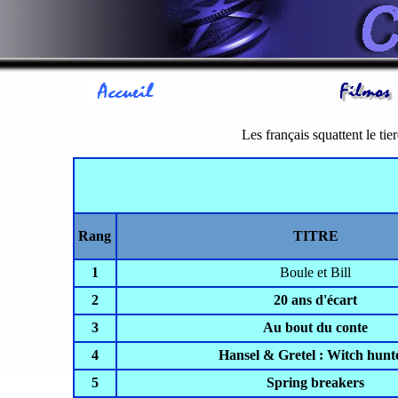
Les français squattent le tier
Rang
TITRE
1
Boule et Bill
2
20 ans d'écart
3
Au bout du conte
4
Hansel & Gretel : Witch hunt
5
Spring breakers