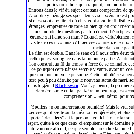
portes ou le bois qui craquent, une mouche, une
Entrons dans le vif du sujet : car sans comprendre de quoi
Aronofsky ménage ses spectateurs : son scénario est pro
si elles vont aboutir, et où elles vont aboutir ; il distil
étranges, empreintes de folie (si bien qu'on croit l'héro
nous inonde de questions pas forcément rhétoriques : d
étrange qui hante son mari ? Et quel est véritablement ce
visite de ces inconnus ?? L'oeuvre commence par nous i
mettre dans une positi
Le film est double. Dans le sens où il nous offre deux t
celle qui est soulignée dans la première partie. Au début 
l'on construit au fil du temps, à force de se connaître et
ce pourquoi cette bâtisse semble vivante, avoir un coeu
presque une nouvelle personne. Cette intimité sera peu 
sera peu à peu détruite par le nouveau statut du mari, so
dans le génial
Black swan
. Voilà, je pense, la première
la dernière partie en fait peut-être un peu trop, les sc
compréhension... Seul bémol pour ma 
[
Spoilers
: mon interprétation première] Mais le vrai suje
oeuvre qui disserte sur la création, en générale, et plus p
porte à des idées" dit le personnage. Ici l'artiste laisse 
esprit, quitte à ce que ceux-ci empiétent sur le domaine p
de vampire affectif, ce que semble nous dire la toute fin.
espèce d'erzat de dieu, de substitut à Dieu, capable d