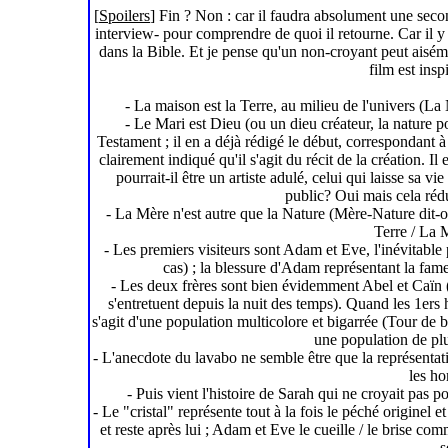
[
Spoilers
] Fin ? Non : car il faudra absolument une secon
interview- pour comprendre de quoi il retourne. Car il y a
dans la Bible. Et je pense qu'un non-croyant peut aisémen
film est insp
- La maison est la Terre, au milieu de l'univers (La 
- Le Mari est Dieu (ou un dieu créateur, la nature po
Testament ; il en a déjà rédigé le début, correspondant à l
clairement indiqué qu'il s'agit du récit de la création.
pourrait-il être un artiste adulé, celui qui laisse sa 
public? Oui mais cela rédui
- La Mère n'est autre que la Nature (Mère-Nature dit-o
Terre / La 
- Les premiers visiteurs sont Adam et Eve, l'inévitable
cas) ; la blessure d'Adam représentant la fameu
- Les deux frères sont bien évidemment Abel et Caïn (l
s'entretuent depuis la nuit des temps). Quand les 1ers
s'agit d'une population multicolore et bigarrée (Tour de ba
une population de pl
- L'anecdote du lavabo ne semble être que la représentat
les ho
- Puis vient l'histoire de Sarah qui ne croyait pas p
- Le "cristal" représente tout à la fois le péché originel 
et reste après lui ; Adam et Eve le cueille / le brise c
s