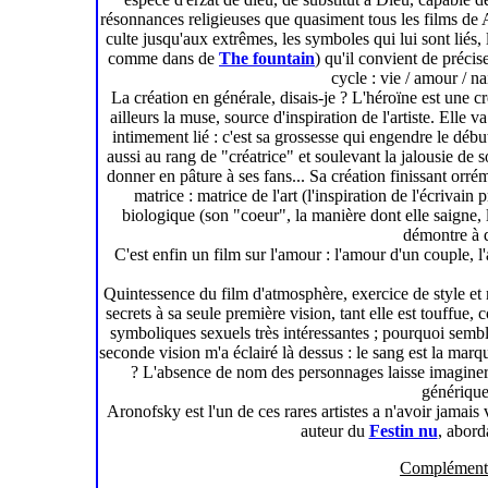
résonnances religieuses que quasiment tous les films de
culte jusqu'aux extrêmes, les symboles qui lui sont liés, 
comme dans de
The fountain
) qu'il convient de précise
cycle : vie / amour / n
La création en générale, disais-je ? L'héroïne est une cré
ailleurs la muse, source d'inspiration de l'artiste. Elle v
intimement lié : c'est sa grossesse qui engendre le début 
aussi au rang de "créatrice" et soulevant la jalousie de s
donner en pâture à ses fans... Sa création finissant o
matrice : matrice de l'art (l'inspiration de l'écrivain 
biologique (son "coeur", la manière dont elle saigne,
démontre à qu
C'est enfin un film sur l'amour : l'amour d'un couple, l
Quintessence du film d'atmosphère, exercice de style et 
secrets à sa seule première vision, tant elle est touffue,
symboliques sexuels très intéressantes ; pourquoi semble
seconde vision m'a éclairé là dessus : le sang est la marq
? L'absence de nom des personnages laisse imaginer 
générique
Aronofsky est l'un de ces rares artistes a n'avoir jama
auteur du
Festin nu
, abord
Compléments 