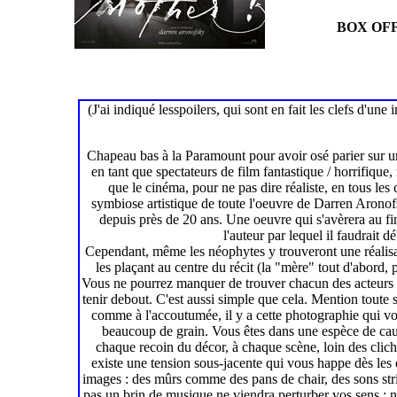
BOX OFF
(J'ai indiqué lesspoilers, qui sont en fait les clefs d'un
Chapeau bas à la Paramount pour avoir osé parier sur un 
en tant que spectateurs de film fantastique / horrifique
que le cinéma, pour ne pas dire réaliste, en tous les
symbiose artistique de toute l'oeuvre de Darren Aronofs
depuis près de 20 ans. Une oeuvre qui s'avèrera au fi
l'auteur par lequel il faudrait 
Cependant, même les néophytes y trouveront une réalisat
les plaçant au centre du récit (la "mère" tout d'abord,
Vous ne pourrez manquer de trouver chacun des acteurs ex
tenir debout. C'est aussi simple que cela. Mention toute 
comme à l'accoutumée, il y a cette photographie qui vous
beaucoup de grain. Vous êtes dans une espèce de cauche
chaque recoin du décor, à chaque scène, loin des cliché
existe une tension sous-jacente qui vous happe dès les
images : des mûrs comme des pans de chair, des sons strid
pas un brin de musique ne viendra perturber vos sens ; no