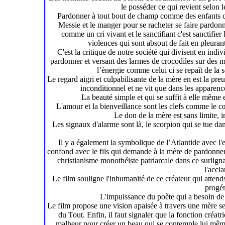
le posséder ce qui revient selon le
Pardonner à tout bout de champ comme des enfants que
Messie et le manger pour se racheter se faire pardonne
comme un cri vivant et le sanctifiant c'est sanctifier
violences qui sont absout de fait en pleur
C'est la critique de notre société qui divisent en indi
pardonner et versant des larmes de crocodiles sur des m
l’énergie comme celui ci se repaît de la
Le regard aigri et culpabilisante de la mère en est la preu
inconditionnel et ne vit que dans les apparences
La beauté simple et qui se suffit à elle même e
L'amour et la bienveillance sont les clefs comme le cœu
Le don de la mère est sans limite, 
Les signaux d'alarme sont là, le scorpion qui se tue dan
Il y a également la symbolique de l’Atlantide avec l'e
confond avec le fils qui demande à la mère de pardonner à
christianisme monothéiste patriarcale dans ce surlignag
l'accl
Le film souligne l'inhumanité de ce créateur qui attends, i
progén
L'impuissance du poète qui a besoin de d
Le film propose une vision apaisée à travers une mère ser
du Tout. Enfin, il faut signaler que la fonction créatr
malheur pour créer un beau qui se contemple lui même,