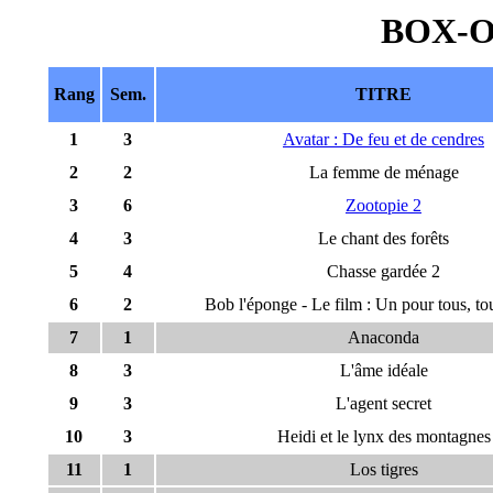
BOX-O
Rang
Sem.
TITRE
1
3
Avatar : De feu et de cendres
2
2
La femme de ménage
3
6
Zootopie 2
4
3
Le chant des forêts
5
4
Chasse gardée 2
6
2
Bob l'éponge - Le film : Un pour tous, tou
7
1
Anaconda
8
3
L'âme idéale
9
3
L'agent secret
10
3
Heidi et le lynx des montagnes
11
1
Los tigres