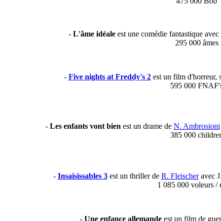
475 000 Bob
-
L'âme idéale
est une comédie fantastique avec
295 000 âmes
-
Five nights at Freddy's 2
est un film d'horreur, 
595 000 FNAF'
-
Les enfants vont bien
est un drame de
N. Ambrosioni
385 000 childre
-
Insaisissables 3
est un thriller de
R. Fleischer
avec J.
1 085 000 voleurs / 
-
Une enfance allemande
est un film de gue