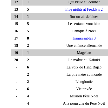
12
1
Qui brille au combat
13
5
Five nights at Freddy's 2
14
1
Sur un air de blues
15
5
Les enfants vont bien
16
5
Panique à Noël
17
8
Insaisissables 3
18
2
Une enfance allemande
19
1
Magellan
20
2
Le maître du Kabuki
-
6
La voix de Hind Rajab
-
2
La pire mère au monde
-
2
L'engloutie
-
6
Vie privée
-
4
Mission Père Noël
-
4
A la poursuite du Père Noël