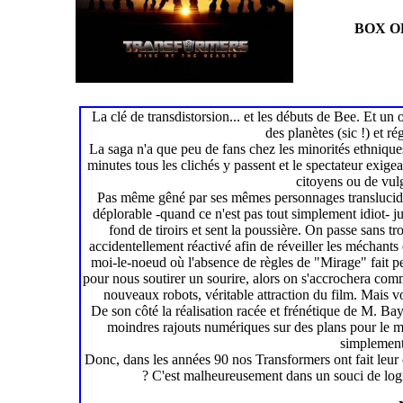
BOX OF
La clé de transdistorsion... et les débuts de Bee. Et u
des planètes (sic !) et r
La saga n'a que peu de fans chez les minorités ethnique
minutes tous les clichés y passent et le spectateur exigea
citoyens ou de vulg
Pas même gêné par ses mêmes personnages translucides
déplorable -quand ce n'est pas tout simplement idiot- 
fond de tiroirs et sent la poussière. On passe sans tr
accidentellement réactivé afin de réveiller les méchants
moi-le-noeud où l'absence de règles de "Mirage" fait p
pour nous soutirer un sourire, alors on s'accrochera com
nouveaux robots, véritable attraction du film. Mais
De son côté la réalisation racée et frénétique de M. Ba
moindres rajouts numériques sur des plans pour le mo
simplement
Donc, dans les années 90 nos Transformers ont fait leur 
? C'est malheureusement dans un souci de logiq