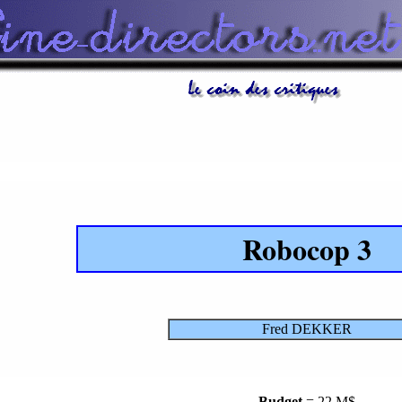
Robocop 3
Fred DEKKER
Budget
= 22 M$