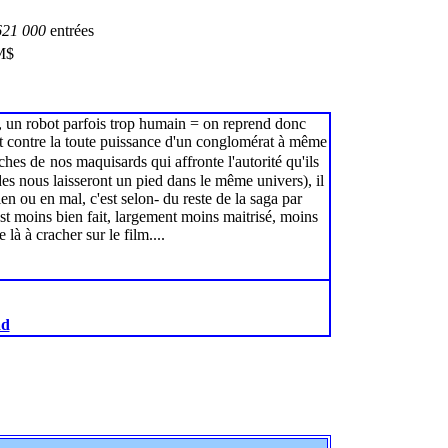
621 000
entrées
M$
es, un robot parfois trop humain = on reprend donc
nt contre la toute puissance d'un conglomérat à même
oches de
nos maquisards qui affronte l'autorité qu'ils
des nous laisseront un pied dans le même univers), il
en ou en mal, c'est selon- du reste de la saga par
st moins bien fait, largement moins maitrisé, moins
là à cracher sur le film....
ad