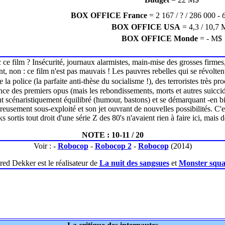
BOX OFFICE France
= 2 167 / ? / 286 000 -
BOX OFFICE USA
= 4,3 / 10,7 
BOX OFFICE Monde
= - M$
c ce film ? Insécurité, journaux alarmistes, main-mise des grosses firm
 non : ce film n'est pas mauvais ! Les pauvres rebelles qui se révolte
 police (la parfaite anti-thèse du socialisme !), des terroristes très pr
olence des premiers opus (mais les rebondissements, morts et autres suicci
ant scénaristiquement équilibré (humour, bastons) et se démarquant -en bi
usement sous-exploité et son jet ouvrant de nouvelles possibilités. C'e
sortis tout droit d'une série Z des 80's n'avaient rien à faire ici, mais de 
NOTE : 10-11 / 20
Voir : -
Robocop
-
Robocop 2
-
Robocop
(2014)
red Dekker est le réalisateur de
La nuit des sangsues
et
Monster squ