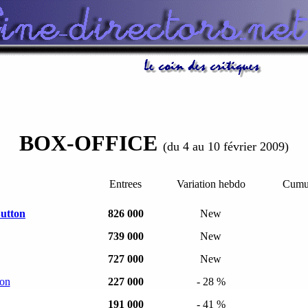
BOX-OFFICE
(du 4 au 10 février 2009)
Entrees
Variation hebdo
Cumul
Button
826 000
New
739 000
New
727 000
New
ion
227 000
- 28 %
191 000
- 41 %