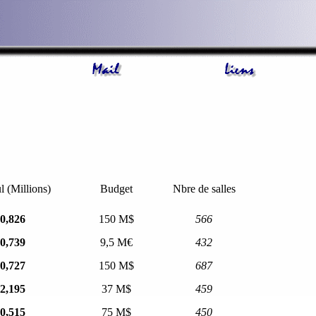
 (Millions)
Budget
Nbre de salles
0,826
150 M$
566
0,739
9,5 M€
432
0,727
150 M$
687
2,195
37 M$
459
0,515
75 M$
450