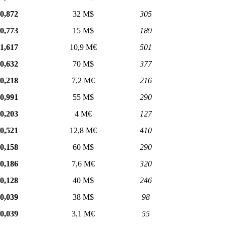
0,872
32 M$
305
0,773
15 M$
189
1,617
10,9 M€
501
0,632
70 M$
377
0,218
7,2 M€
216
0,991
55 M$
290
0,203
4 M€
127
0,521
12,8 M€
410
0,158
60 M$
290
0,186
7,6 M€
320
0,128
40 M$
246
0,039
38 M$
98
0,039
3,1 M€
55