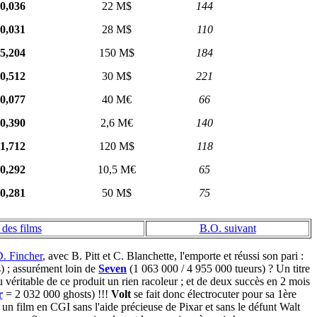
0,036
22 M$
144
0,031
28 M$
110
5,204
150 M$
184
0,512
30 M$
221
0,077
40 M€
66
0,390
2,6 M€
140
1,712
120 M$
118
0,292
10,5 M€
65
0,281
50 M$
75
 des films
B.O. suivant
. Fincher
, avec B. Pitt et C. Blanchette, l'emporte et réussi son pari :
) ; assurément loin de
Seven
(1 063 000 / 4 955 000 tueurs) ? Un titre
éritable de ce produit un rien racoleur ; et de deux succès en 2 mois
r
= 2 032 000 ghosts) !!!
Volt
se fait donc électrocuter pour sa 1ère
n film en CGI sans l'aide précieuse de Pixar et sans le défunt Walt