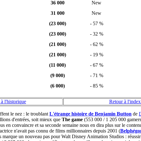
36 000
New
31 000
New
(23 000)
- 57 %
(23 000)
- 32 %
(21 000)
- 62 %
(21 000)
- 19 %
(11 000)
- 67 %
(9 000)
- 71 %
(6 000)
- 85 %
à l'historique
Retour à l'index
ent le nez : le troublant
L'étrange histoire de Benjamin Button
de
D
illions d'entrées, soit mieux que
The game
(553 000 / 1 205 000 gamers
 en convaincre et sa seconde semaine nous en dira plus sur le contenu v
actrice n'avait pas connu de films millionnaires depuis 2001 (
Belphégo
s marque un nouveau pas pour Walt Disney Animation Studios : réussir u