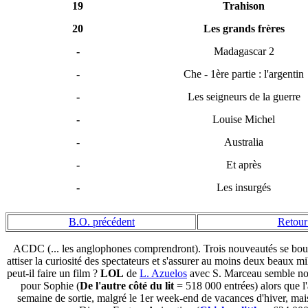
19
Trahison
20
Les grands frères
-
Madagascar 2
-
Che - 1ère partie : l'argentin
-
Les seigneurs de la guerre
-
Louise Michel
-
Australia
-
Et après
-
Les insurgés
B.O. précédent
Retour 
ACDC (... les anglophones comprendront). Trois nouveautés se bouff
attiser la curiosité des spectateurs et s'assurer au moins deux beaux m
peut-il faire un film ?
LOL
de
L. Azuelos
avec S. Marceau semble nous
pour Sophie (
De l'autre côté du lit
= 518 000 entrées) alors que l'
semaine de sortie, malgré le 1er week-end de vacances d'hiver, mai