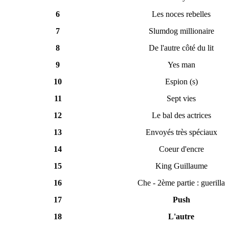
6
Les noces rebelles
7
Slumdog millionaire
8
De l'autre côté du lit
9
Yes man
10
Espion (s)
11
Sept vies
12
Le bal des actrices
13
Envoyés très spéciaux
14
Coeur d'encre
15
King Guillaume
16
Che - 2ème partie : guerilla
17
Push
18
L'autre