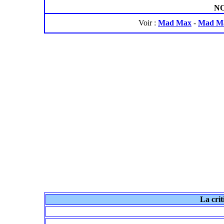
NO
Voir :
Mad Max
-
Mad M
La crit