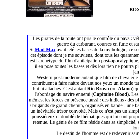
BOX
Les pirates de la route ont pris le contrôle du pays : 
guerre du carburant, courses en furie et sans
Si
Mad Max
avait jeté les bases de la mythologie, ce s
cet épisode dont je me souviens, dont tous les quarante
est l'archétype du film d'anticipation post-apocalyptique
il en pose toutes les bases et dès lors rien ne pourra 
jam
Western post-moderne autant que film de chevalerie o
contribuent à faire naître devant nos yeux un monde ta
but ni attaches. C'est autant
Rio Bravo
(ou
Alamo
) q
l'abordage du navire ennemi (
Capitaine Blood
). Les
mêmes, les forces en présence aussi : des indiens / des pirat
/ brigands de grand chemin, organisés en bande - une ban
un inévitable trésor convoité. Mais ce n'est pas un simp
poussiéreux et doublé de thématiques qui lui sont propre
retenue. Le génie de ce film réside dans sa simplicité,
lo
Le destin de l'homme est de redevenir sauva