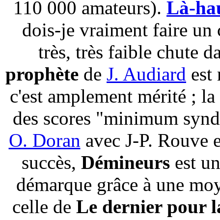
110 000 amateurs).
Là-ha
dois-je vraiment faire u
très, très faible chute d
prophète
de
J. Audiard
est 
c'est amplement mérité ; la 
des scores "minimum synd
O. Doran
avec J-P. Rouve et
succès,
Démineurs
est u
démarque grâce à une moy
celle de
Le dernier pour l