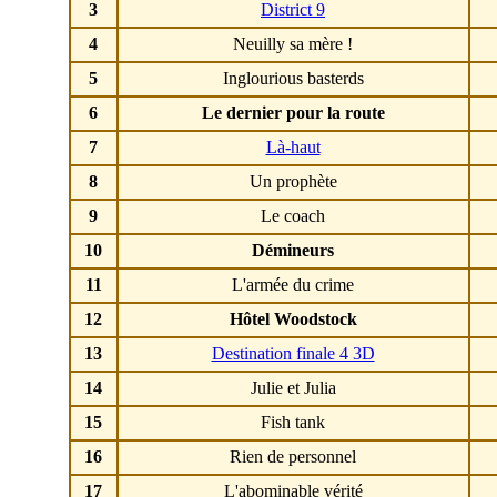
3
District 9
4
Neuilly sa mère !
5
Inglourious basterds
6
Le dernier pour la route
7
Là-haut
8
Un prophète
9
Le coach
10
Démineurs
11
L'armée du crime
12
Hôtel Woodstock
13
Destination finale 4 3D
14
Julie et Julia
15
Fish tank
16
Rien de personnel
17
L'abominable vérité