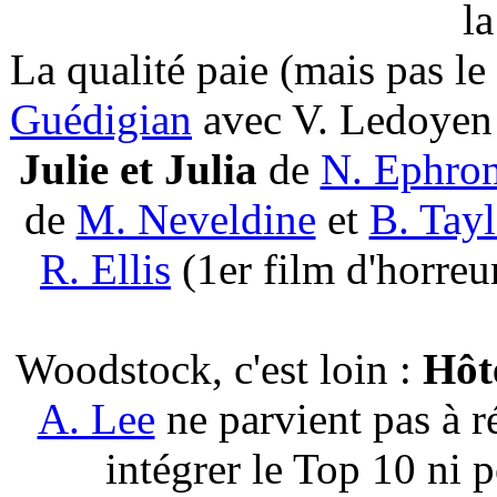
la
La qualité paie (mais pas le
Guédigian
avec V. Ledoyen 
Julie et Julia
de
N. Ephro
de
M. Neveldine
et
B. Tayl
R. Ellis
(1er film d'horreu
Woodstock, c'est loin :
Hôt
A. Lee
ne parvient pas à r
intégrer le Top 10 ni 