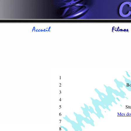
1
2
Bo
3
4
5
Stu
6
Mes do
7
8