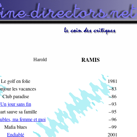
RAMIS
Harold
Le golf en folie
1981
njour les vacances
--83
Club paradise
--86
Un jour sans fin
--93
art sauve sa famille
--95
ubles, ma femme et moi
--96
Mafia blues
--99
Endiablé
2001