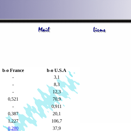
b-o France
b-o U.S.A
-
3,1
-
8,3
-
12,3
0,521
70,9
-
0,911
0,387
20,1
1,227
106,7
0,280
37,9