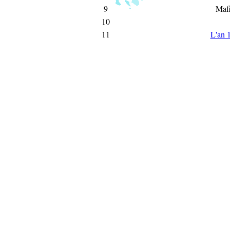
9
Mafi
10
11
L'an 1