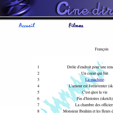
François
1
Drôle d'endroit pour une ren
2
Un coeur qui bat
3
La machine
4
L'amour est à réinventer (sk
5
C'est quoi la vie
6
Pas d'histoires (sketch)
7
La chambre des officier
8
Monsieur Ibrahim et les fleurs