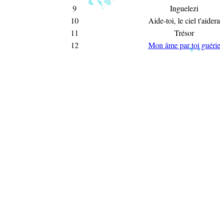
9
Inguelezi
10
Aide-toi, le ciel t'aidera
11
Trésor
12
Mon âme par toi guéri