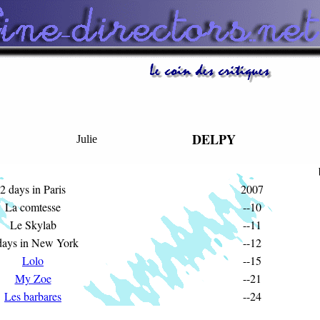
DELPY
Julie
2 days in Paris
2007
La comtesse
--10
Le Skylab
--11
days in New York
--12
Lolo
--15
My Zoe
--21
Les barbares
--24