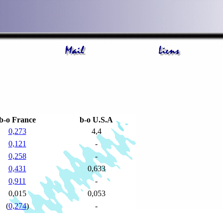
b-o France
b-o U.S.A
0,273
4,4
0,121
-
0,258
-
0,431
0,633
0,911
-
0,015
0,053
(
0,274
)
-