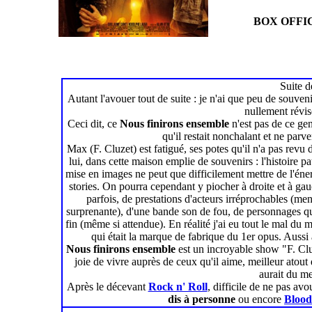
BOX OFFIC
Suite 
Autant l'avouer tout de suite : je n'ai que peu de souveni
nullement révis
Ceci dit, ce
Nous finirons ensemble
n'est pas de ce gen
qu'il restait nonchalant et ne parv
Max (F. Cluzet) est fatigué, ses potes qu'il n'a pas revu 
lui, dans cette maison emplie de souvenirs : l'histoire p
mise en images ne peut que difficilement mettre de l'én
stories. On pourra cependant y piocher à droite et à g
parfois, de prestations d'acteurs irréprochables (m
surprenante), d'une bande son de fou, de personnages qu
fin (même si attendue). En réalité j'ai eu tout le mal du m
qui était la marque de fabrique du 1er opus. Aussi a
Nous finirons ensemble
est un incroyable show "F. Clu
joie de vivre auprès de ceux qu'il aime, meilleur atout 
aurait du m
Après le décevant
Rock n' Roll
, difficile de ne pas av
dis à personne
ou encore
Blood 