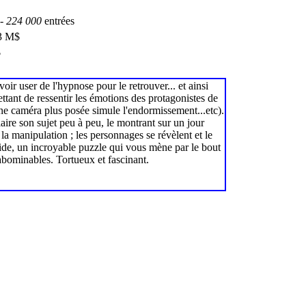
-
224 000
entrées
3 M$
$
oir user de l'hypnose pour le retrouver... et ainsi
ttant de ressentir les émotions des protagonistes de
 une caméra plus posée simule l'endormissement...etc).
ire son sujet peu à peu, le montrant sur un jour
la manipulation ; les personnages se révèlent et le
lide, un incroyable puzzle qui vous mène par le bout
abominables. Tortueux et fascinant.