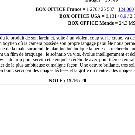
BOX OFFICE France
= 1 276 / 25 587 -
124 000
BOX OFFICE USA
= 0,131 /
0,9
/ 2,
BOX OFFICE Monde
= 24,3 M
u le produit de son larcin et, suite à un violent coup sur le crâne, va dev
lm boylien où la caméra possède son propre langage parallèle nous perme
que de la main surprend, le plan incliné indique la perte / la recherche,
 un film de braquage : le scénario va vite, évolue intelligemment et écla
twist de trop pour servir cette enquète cérébrale avec pour thème central 
er de la plus ambitieuse et maligne façon. Une oeuvre brillante, très so
n bout, servi par des images léchées et la griffe du maitre : des images 
NOTE : 15-16 / 20