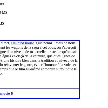
ées
,0 M$
 M$
 direct,
Haunted house
. Que nenni... mais ne nous
ment les wagons de la saga à cet opus, on s'aperçoit
ne d'un niveau de maternelle ; triste lorsqu'on sait
 relégués en-deçà de la ceinture, quelques lignes de
, une histoire bien dans la tradition au niveau de la
lu réinventer le genre, éviter l'humour à la volée et
gtemps que le film lui-même et montre surtout que le
o.
 movie 6