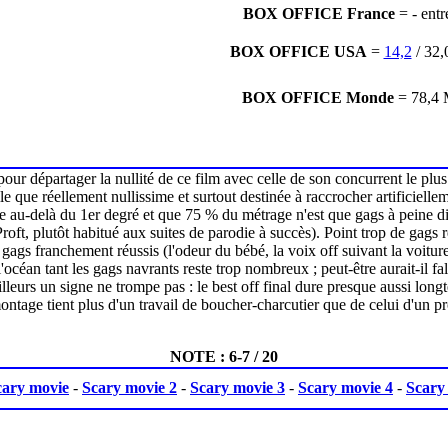
BOX OFFICE France
= -
entr
BOX OFFICE USA
=
14,2
/ 32
BOX OFFICE Monde
= 78,4
r départager la nullité de ce film avec celle de son concurrent le plus
e que réellement nullissime et surtout destinée à raccrocher artificielle
ée au-delà du 1er degré et que 75 % du métrage n'est que gags à peine dig
Proft, plutôt habitué aux suites de parodie à succès). Point trop de gags
gs franchement réussis (l'odeur du bébé, la voix off suivant la voiture)
l'océan tant les gags navrants reste trop nombreux ; peut-être aurait-il fal
lleurs un signe ne trompe pas : le best off final dure presque aussi lon
ontage tient plus d'un travail de boucher-charcutier que de celui d'un pr
NOTE : 6-7 / 20
cary movie
-
Scary movie 2
-
Scary movie 3
-
Scary movie 4
-
Scary