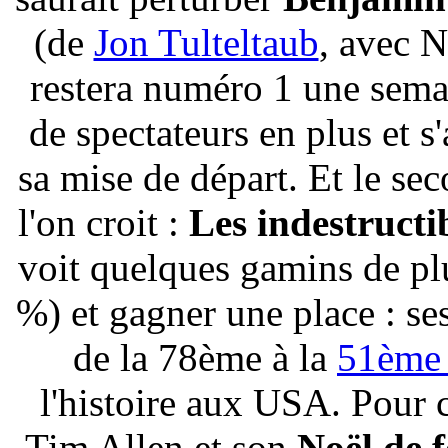
(de
Jon Tulteltaub
, avec N
restera numéro 1 une sema
de spectateurs en plus et 
sa mise de départ. Et le se
l'on croit :
Les indestructi
voit quelques gamins de plu
%) et gagner une place : ses
de la 78ème à la
51ème 
l'histoire aux USA. Pour clo
Tim Allen et son
Noël de f