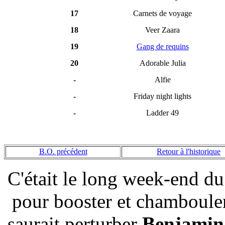
17
Carnets de voyage
18
Veer Zaara
19
Gang de requins
20
Adorable Julia
-
Alfie
-
Friday night lights
-
Ladder 49
B.O. précédent
Retour à l'historique
C'était le long week-end d
pour booster et chambouler
saurait perturber
Benjami