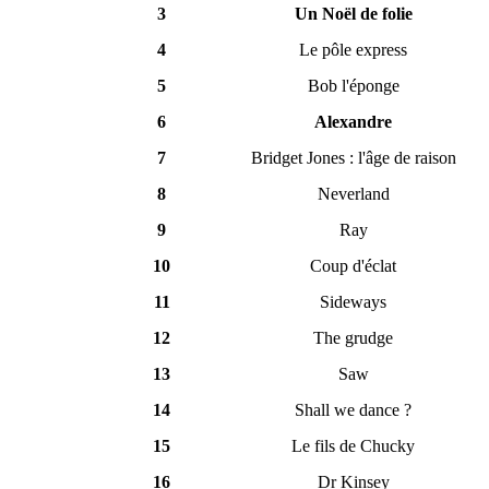
3
Un Noël de folie
4
Le pôle express
5
Bob l'éponge
6
Alexandre
7
Bridget Jones : l'âge de raison
8
Neverland
9
Ray
10
Coup d'éclat
11
Sideways
12
The grudge
13
Saw
14
Shall we dance ?
15
Le fils de Chucky
16
Dr Kinsey