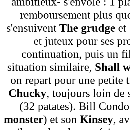
ambitieux- s'envole : 1 pl
remboursement plus que
s'ensuivent
The grudge
et
et juteux pour ses p
continuation, puis un f
situation similaire,
Shall 
on repart pour une petite 
Chucky
, toujours loin de
(32 patates).
Bill Condo
monster
) et son
Kinsey
, a