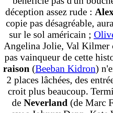
bénéficie pas d'un bouche
déception assez rude :
Ale
copie pas désagréable, aur
sur le sol américain ;
Oliv
Angelina Jolie, Val Kilmer
pas vainqueur de cette hist
raison
(
Beeban Kidron
) n'
2 places lâchées, des entré
croit plus beaucoup. Termi
de
Neverland
(de Marc F