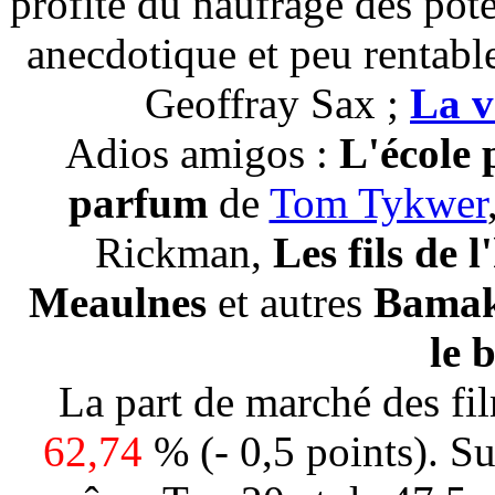
profite du naufrage des pot
anecdotique et peu rentabl
Geoffray Sax ;
La v
Adios amigos :
L'école 
parfum
de
Tom Tykwer
Rickman,
Les fils de
Meaulnes
et autres
Bama
le 
La part de marché des fil
62,74
% (- 0,5 points). Su