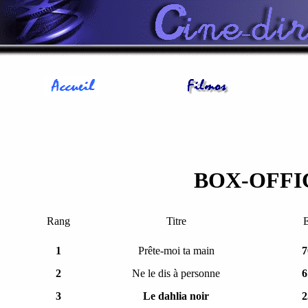
BOX-OFF
Rang
Titre
E
1
Prête-moi ta main
7
2
Ne le dis à personne
6
3
Le dahlia noir
2