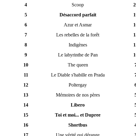
4
Scoop
2
5
Désaccord parfait
1
6
Azur et Asmar
1
7
Les rebelles de la forêt
1
8
Indigènes
1
9
Le labyrinthe de Pan
1
10
The queen
11
Le Diable s'habille en Prada
12
Poltergay
13
Mémoires de nos pères
14
Libero
15
Toi et moi... et Dupree
16
Shortbus
17
Une vérité qui dérange