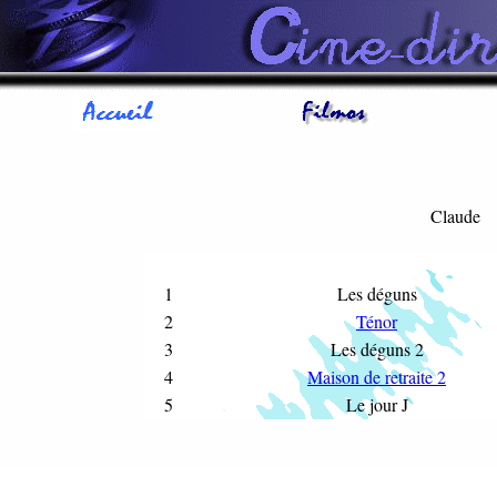
Claude
1
Les déguns
2
Ténor
3
Les déguns 2
4
Maison de retraite 2
5
Le jour J