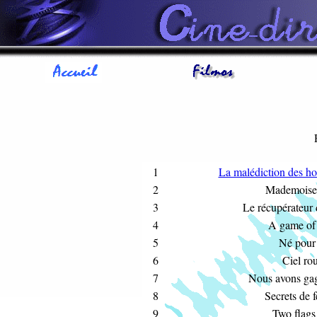
1
La malédiction des h
2
Mademoisel
3
Le récupérateur 
4
A game of
5
Né pour
6
Ciel ro
7
Nous avons gag
8
Secrets de
9
Two flags