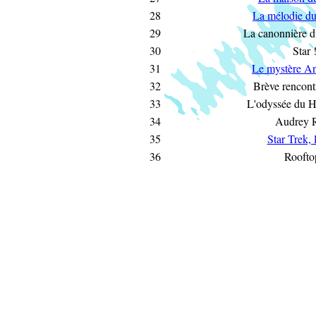
28
La mélodie d
29
La canonnière 
30
Star 
31
Le mystère A
32
Brève rencontr
33
L'odyssée du 
34
Audrey 
35
Star Trek, 
36
Roofto