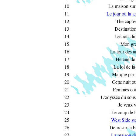
10
La maison sur 
11
Le jour où la te
12
The captiv
13
Destinatio
14
Les rats du
15
Mon gr
16
La tour des a
17
Hélène de
18
La loi de la
19
Marqué par 
20
Cette nuit o
21
Femmes cou
22
L'odyssée du sou
23
Je veux v
24
Le coup de l'
25
West Side st
26
Deux sur la b
27
La maison d