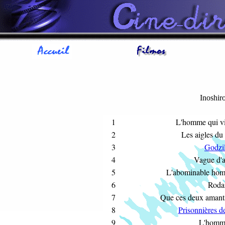
Inoshir
1
L'homme qui vi
2
Les aigles du
3
Godzil
4
Vague d'
5
L'abominable hom
6
Roda
7
Que ces deux amants
8
Prisonnières d
9
L'homm