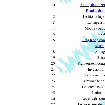
10
Varan, the unbel
11
Bataille dans
12
Le trio de la j
13
La vapeur 
14
Mothra contre
15
Gora
16
King Kong cont
17
Matan
18
Atara
19
Ghir
20
Frankenstein conq
21
Invasion pl
22
La guerre des
23
La revanche d
24
Les envahisseur
25
Latitude
26
Les envahisseur
27
Les monstres du c