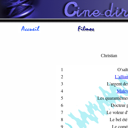
Christian
1
O'sal
2
L'allia
3
L'argent de
4
Malev
5
Les quarantièmes
6
Docteur p
7
Le voleur d
8
Le bel ét
9
Le comé