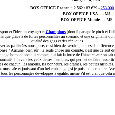
BOX OFFICE France
= 2 562 / 83 629 -
253 000
BOX OFFICE USA
= - M$
BOX OFFICE Monde
= - M$
 sport et l'idée du voyage) et
Champions
(dont il partage le pitch et l'i
marque grâce à de fortes personnalités au scénario et une originalité qui s
qualité des gags et des répliques.
vettes pailletées
nous pose, c'est bien de savoir quelle est la différe
onse ? Aucune, bien sûr : la seule chose qui compte, c'est que ce soit dr
onnage homophobe qui compte, qui fait la force de l'histoire -car on sait 
unauté, à travers les yeux de ses membres, qui permet de faire ressorti
 de chacun, les amours, les bonheurs, les drames, les petites histoires, 
 musicale et jouissant d'un bel emballage ; si je puis me permettre. Ave
tous les personnages développés à égalité, même s'il est vrai que cela au