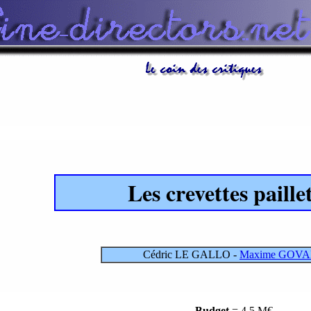
Les crevettes paille
Cédric LE GALLO -
Maxime GOV
Budget
= 4,5 M€