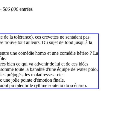
-
586 000
entrées
dée de la tolérance), ces crevettes ne sentaient pas
e trouve tout ailleurs. Du sujet de fond jusqu'à la
nce entre une comédie homo et une comédie hétéro ? La
ôle.
très bien ce qui va advenir de lui et de ces idées
r somme toute la banalité d'une équipe de water polo,
les préjugés, les maladresses...etc.
c une jolie pointe d'émotion finale.
rait pu ralentir le rythme soutenu du scénario.