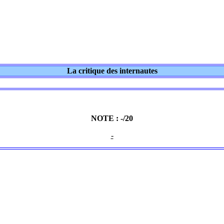
La critique des internautes
NOTE : -/20
-