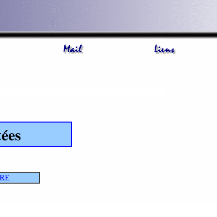
tées
ARE