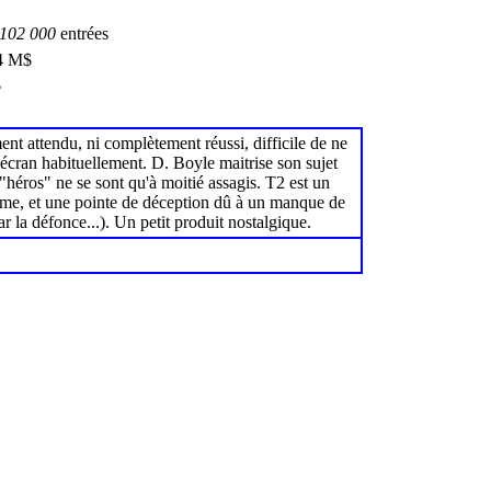
102 000
entrées
4 M$
$
ent attendu, ni complètement réussi, difficile de ne
 écran habituellement. D. Boyle maitrise son sujet
"héros" ne se sont qu'à moitié assagis. T2 est un
n même, et une pointe de déception dû à un manque de
 la défonce...). Un petit produit nostalgique.