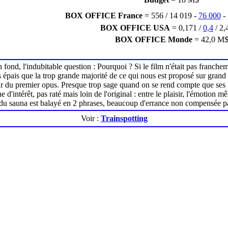
BOX OFFICE France
= 556 / 14 019 -
76 000
-
BOX OFFICE USA
= 0,171 /
0,4
/ 2,
BOX OFFICE Monde
= 42,0 M
ond, l'indubitable question : Pourquoi ? Si le film n'était pas franchem
 épais que la trop grande majorité de ce qui nous est proposé sur grand
eur du premier opus. Presque trop sage quand on se rend compte que ses 
d'intérêt, pas raté mais loin de l'original : entre le plaisir, l'émotio
et du sauna est balayé en 2 phrases, beaucoup d'errance non compensée par
Voir :
Trainspotting