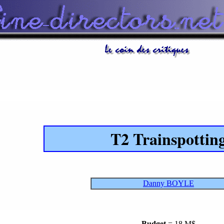
T2 Trainspottin
Danny BOYLE
Budget
= 18 M$