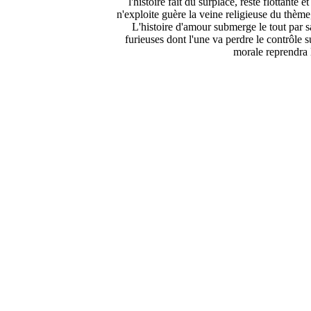
l'histoire fait du surplace, reste flottante
n'exploite guère la veine religieuse du thèm
L'histoire d'amour submerge le tout par s
furieuses dont l'une va perdre le contrôle 
morale reprendra l