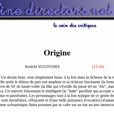
Origine
Keiichi SUGIYAMA
(15-16)
 Un dessin beau -tout simplement beau- à la fois dans la richesse de la r
le seule le détour de part son ampleur et sa richesse fascinante (la font
uvre de SF de haute-volée (la fille qui s'éveille du passé tel un "élu", 
). Un univers foisonnant et intelligent (la "lutte" pacifiste qui accepte
re futur et passéisme). Les personnages sont à la fois typique de ce genre 
ont mystérieux, effrayants et d'une belle puissance évocatrice) d'autant 
rame scénaristique finira pourtant par se caler sur un ton un peu monocor