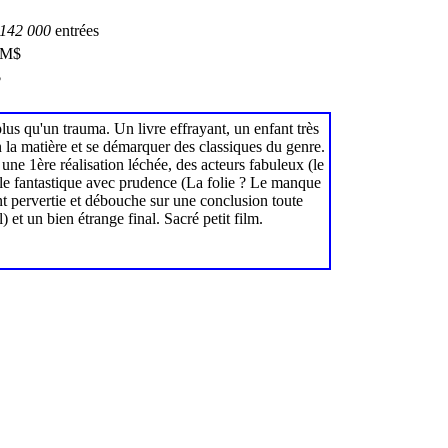
142 000
entrées
 M$
$
plus qu'un trauma. Un livre effrayant, un enfant très
n la matière et se démarquer des classiques du genre.
une 1ère réalisation léchée, des acteurs fabuleux (le
e le fantastique avec prudence (La folie ? Le manque
ent pervertie et débouche sur une conclusion toute
et un bien étrange final. Sacré petit film.