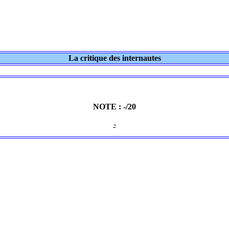
La critique des internautes
NOTE : -/20
-