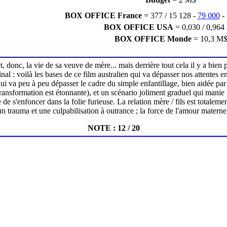
BOX OFFICE France
= 377 / 15 128 -
79 000
-
BOX OFFICE USA
= 0,030 / 0,964
BOX OFFICE Monde
= 10,3 M
 donc, la vie de sa veuve de mère... mais derrière tout cela il y a bien 
nal : voilà les bases de ce film australien qui va dépasser nos attentes e
i va peu à peu dépasser le cadre du simple enfantillage, bien aidée par 
 transformation est étonnante), et un scénario joliment graduel qui mani
e de s'enfoncer dans la folie furieuse. La relation mère / fils est totalem
 trauma et une culpabilisation à outrance ; la force de l'amour maternel) 
NOTE : 12 / 20