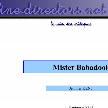
Mister Babadoo
Jennifer KENT
Budget
= 2 M$