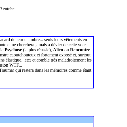
00
entrées
 placard de leur chambre... seuls leurs vêtements en
nte et ne cherchera jamais à dévier de cette voie.
 de
Psychose
(la plus réussie),
Alien
ou
Rencontre
stre caoutchouteux et fortement exposé et, surtout,
s élastique...etc) et comble très maladroitement les
lusion WTF...
Trauma) qui restera dans les mémoires comme étant