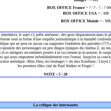
BOX OFFICE France
= ? / ? - ? -
? 0
BOX OFFICE USA
= - M$
BOX OFFICE Monde
= - M$
s intertitres), le sujet s'y prête aisément : des gens disparaissent dans le
présente sous la forme d'une enquête journalistique à la banalité confonda
ifique qui ne peut en aucun cas supporter l'ambition des parodies (???)
a s'ajoutent des personnages un peu dingos typiques du cinéma Z, un mon
s (Les intrigues secondaires posées à la va-comme-je-te-pousse, le suspen
s qui nous emportent irrémédiablement vers l'ennui. Jusqu'en sa conc
uction anémique -Mon Dieu, les bruitages !- du duo Kaufman / Lloyd (
les premiers rôles ciné de Paul Walker et Fergie !
NOTE : 5 / 20
La critique des internautes