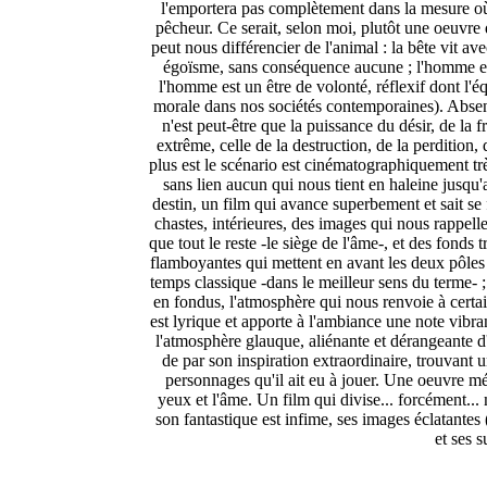
l'emportera pas complètement dans la mesure où 
pêcheur. Ce serait, selon moi, plutôt une oeuvre 
peut nous différencier de l'animal : la bête vit av
égoïsme, sans conséquence aucune ; l'homme est 
l'homme est un être de volonté, réflexif dont l'éq
morale dans nos sociétés contemporaines). Absen
n'est peut-être que la puissance du désir, de la 
extrême, celle de la destruction, de la perdition,
plus est le scénario est cinématographiquement très
sans lien aucun qui nous tient en haleine jusqu'
destin, un film qui avance superbement et sait se 
chastes, intérieures, des images qui nous rappellen
que tout le reste -le siège de l'âme-, et des fonds
flamboyantes qui mettent en avant les deux pôles
temps classique -dans le meilleur sens du terme- ;
en fondus, l'atmosphère qui nous renvoie à cert
est lyrique et apporte à l'ambiance une note vibr
l'atmosphère glauque, aliénante et dérangeante d'u
de par son inspiration extraordinaire, trouvant u
personnages qu'il ait eu à jouer. Une oeuvre médi
yeux et l'âme. Un film qui divise... forcément... 
son fantastique est infime, ses images éclatantes 
et ses s