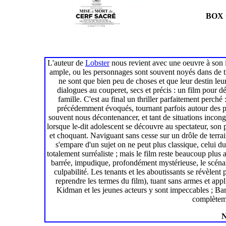
BOX 
L'auteur de
Lobster
nous revient avec une oeuvre à son 
ample, ou les personnages sont souvent noyés dans de tr
ne sont que bien peu de choses et que leur destin le
dialogues au couperet, secs et précis : un film pour dé
famille. C'est au final un thriller parfaitement perché
précédemment évoqués, tournant parfois autour des poi
souvent nous décontenancer, et tant de situations incongr
lorsque le-dit adolescent se découvre au spectateur, son
et choquant. Naviguant sans cesse sur un drôle de terrai
s'empare d'un sujet on ne peut plus classique, celui du
totalement surréaliste ; mais le film reste beaucoup plu
barrée, impudique, profondément mystérieuse, le scénari
culpabilité. Les tenants et les aboutissants se révèlent
reprendre les termes du film), tuant sans armes et appl
Kidman et les jeunes acteurs y sont impeccables ; Bar
complèteme
N