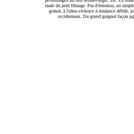
personnages un rien débiles-léger...etc. Le réal
stade du petit filmage. Pas d'émotion, un simple 
gratuit, à l'ultra-violence à tendance débile, 
occidentaux. Du grand guignol façon japo