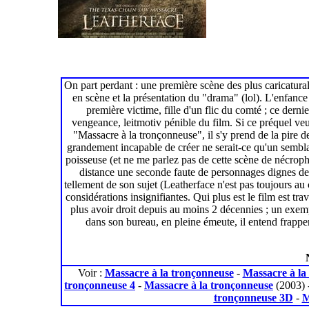
On part perdant : une première scène des plus caricatura
en scène et la présentation du "drama" (lol). L'enfan
première victime, fille d'un flic du comté ; ce dern
vengeance, leitmotiv pénible du film. Si ce préquel veut
"Massacre à la tronçonneuse", il s'y prend de la pire d
grandement incapable de créer ne serait-ce qu'un sembla
poisseuse (et ne me parlez pas de cette scène de nécrophil
distance une seconde faute de personnages dignes de c
tellement de son sujet (Leatherface n'est pas toujours au 
considérations insignifiantes. Qui plus est le film est tr
plus avoir droit depuis au moins 2 décennies ; un exempl
dans son bureau, en pleine émeute, il entend frapper
Voir :
Massacre à la tronçonneuse
-
Massacre à la
tronçonneuse 4
-
Massacre à la tronçonneuse
(2003)
tronçonneuse 3D
-
M