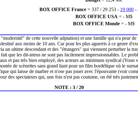
BOX OFFICE France
= 337 / 29 253 -
19 000
-
BOX OFFICE USA
= - M$
BOX OFFICE Monde
= - M$
odernité" de cette nouvelle adptation) et une famille qui n'a peur de ri
 destiné aux moins de 10 ans. Car pour les plus aguerris à ce genre d'e
es via un ultime descendant et des "étrangers" qui viennent perturber la t
t au fait que les dit-intrus ne sont pas facilement impressionnables. Le pr
aux et pas très bien employé, des acteurs au minimum syndical (Youn va
ontée de scènettes sans grand liant pour un film bordélique où le surnat
fique qui laisse de marbre et n'ose pas jouer avec l'épouvante (voir comm
our des spectateurs qui, une fois n'est pas coutume, on été très justemen
NOTE : 3 / 20