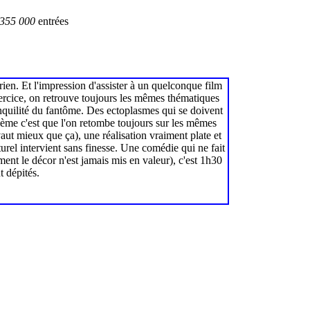
355 000
entrées
en. Et l'impression d'assister à un quelconque film
xercice, on retrouve toujours les mêmes thématiques
ranquilité du fantôme. Des ectoplasmes qui se doivent
oblème c'est que l'on retombe toujours sur les mêmes
ut mieux que ça), une réalisation vraiment plate et
urel intervient sans finesse. Une comédie qui ne fait
ent le décor n'est jamais mis en valeur), c'est 1h30
t dépités.