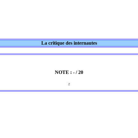
La critique des internautes
NOTE : - / 20
-