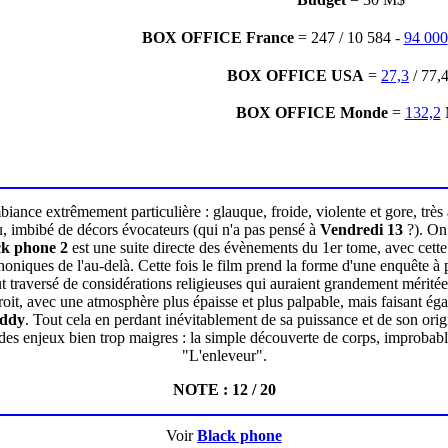
BOX OFFICE France
= 247 / 10 584 -
94 000
BOX OFFICE USA
=
27,3
/ 77,
BOX OFFICE Monde
=
132,2
iance extrêmement particulière : glauque, froide, violente et gore, très
u, imbibé de décors évocateurs (qui n'a pas pensé à
Vendredi 13
?). On 
ck phone 2
est une suite directe des évènements du 1er tome, avec cette 
oniques de l'au-delà. Cette fois le film prend la forme d'une enquête à p
ut traversé de considérations religieuses qui auraient grandement méritée
t, avec une atmosphère plus épaisse et plus palpable, mais faisant égal
ddy
. Tout cela en perdant inévitablement de sa puissance et de son origina
e des enjeux bien trop maigres : la simple découverte de corps, improbab
"L'enleveur".
NOTE : 12 / 20
Voir
Black phone