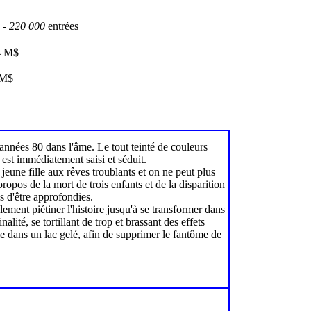
-
220 000
entrées
4 M$
M$
 années 80 dans l'âme. Le tout teinté de couleurs
est immédiatement saisi et séduit.
jeune fille aux rêves troublants et on ne peut plus
ropos de la mort de trois enfants et de la disparition
s d'être approfondies.
ement piétiner l'histoire jusqu'à se transformer dans
lité, se tortillant de trop et brassant des effets
le dans un lac gelé, afin de supprimer le fantôme de