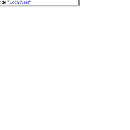
t de "
Loch Ness
"