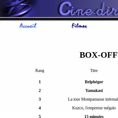
BOX-OFF
Rang
Titre
1
Belphégor
2
Yamakasi
3
La tour Montparnasse inferna
4
Kuzco, l'empereur mégalo
5
15 minutes