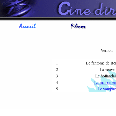
Vernon
1
Le fantôme de Be
2
La veuve 
3
Le hollandai
4
La maison en
5
Le vampire 