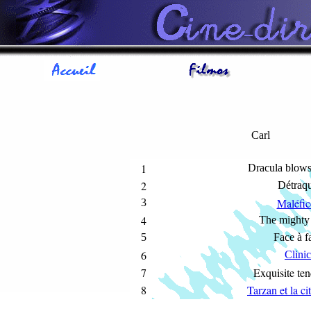
Carl
1
Dracula blows
2
Détraq
Maléfic
3
4
The mighty
5
Face à f
6
Clinic
7
Exquisite te
8
Tarzan et la ci